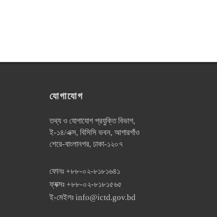
যোগাযোগ
তথ্য ও যোগাযোগ প্রযুক্তি বিভাগ,
ই-১৪/এক্স, বিসিসি ভবন, আগারগাঁও
শেরে-বাংলানগর, ঢাকা-১২০৭
ফোনঃ
+৮৮-০২-৮১৮১৬৪১
ফ্যক্সঃ
+৮৮-০২-৮১৮১৫৬৫
ই-মেইলঃ
info@ictd.gov.bd