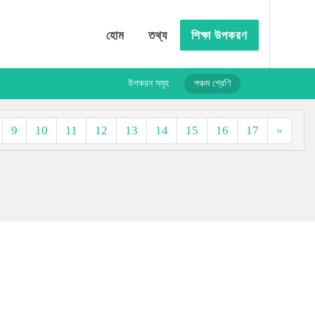
হোম
তথ্য
শিক্ষা উপকরণ
উপকরন সমূহ
পঞ্চম শ্রেণি
9
10
11
12
13
14
15
16
17
»