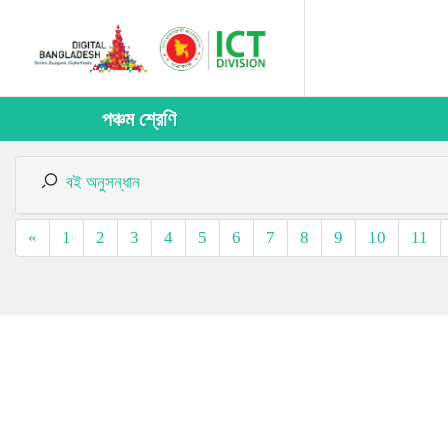
পঞ্চম শ্রেণি
বই অনুসন্ধান
«
1
2
3
4
5
6
7
8
9
10
11