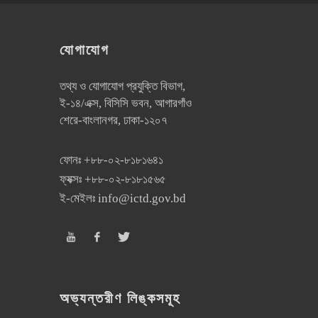
যোগাযোগ
তথ্য ও যোগাযোগ প্রযুক্তি বিভাগ,
ই-১৪/এক্স, বিসিসি ভবন, আগারগাঁও
শেরে-বাংলানগর, ঢাকা-১২০৭
ফোনঃ
+৮৮-০২-৮১৮১৬৪১
ফ্যক্সঃ
+৮৮-০২-৮১৮১৫৬৫
ই-মেইলঃ
info@ictd.gov.bd
অভ্যন্তরীণ লিঙ্কসমূহ