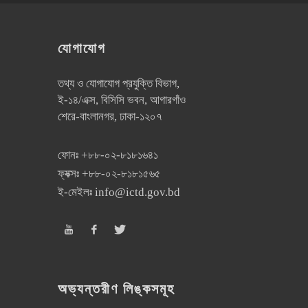
যোগাযোগ
তথ্য ও যোগাযোগ প্রযুক্তি বিভাগ,
ই-১৪/এক্স, বিসিসি ভবন, আগারগাঁও
শেরে-বাংলানগর, ঢাকা-১২০৭
ফোনঃ
+৮৮-০২-৮১৮১৬৪১
ফ্যক্সঃ
+৮৮-০২-৮১৮১৫৬৫
ই-মেইলঃ
info@ictd.gov.bd
অভ্যন্তরীণ লিঙ্কসমূহ