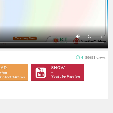
4
50691 views
OAD
SHOW
sion
~
Youtube Version
MB / download: 1646