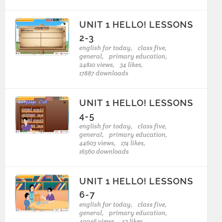
UNIT 1 HELLO! LESSONS
2-3
english for today,
class five,
general,
primary education,
24810 views,
34 likes,
17887 downloads
UNIT 1 HELLO! LESSONS
4-5
english for today,
class five,
general,
primary education,
44603 views,
174 likes,
16560 downloads
UNIT 1 HELLO! LESSONS
6-7
english for today,
class five,
general,
primary education,
49046 views,
47 likes,