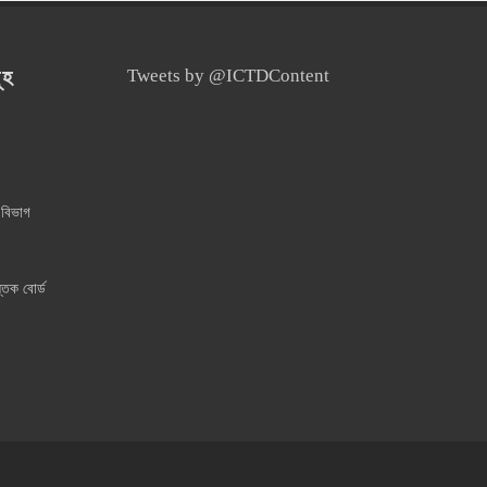
ূহ
Tweets by @ICTDContent
 বিভাগ
্তক বোর্ড