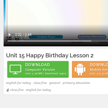
Unit 15 Happy Birthday Lesson 2
DOWNLOAD
DOWNL
Computer Version
Mobile Ver
size: 5.28 MB / download: 13972
size: 301.55 
english for today
class five
general
primary education
class five
english for today