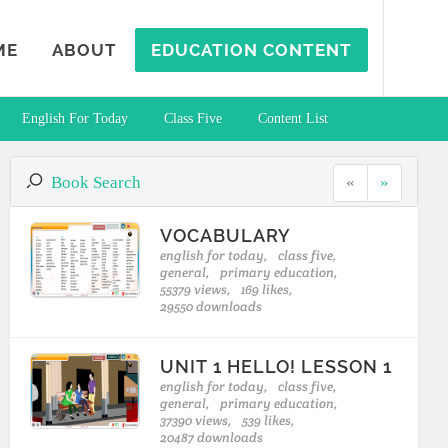
ME
ABOUT
EDUCATION CONTENT
English For Today
Class Five
Content List
Book Search
«
»
VOCABULARY
english for today,
class five,
general,
primary education,
55379 views,
169 likes,
29550 downloads
UNIT 1 HELLO! LESSON 1
english for today,
class five,
general,
primary education,
37390 views,
539 likes,
20487 downloads