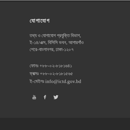
যোগাযোগ
তথ্য ও যোগাযোগ প্রযুক্তি বিভাগ,
ই-১৪/এক্স, বিসিসি ভবন, আগারগাঁও
শেরে-বাংলানগর, ঢাকা-১২০৭
ফোনঃ
+৮৮-০২-৮১৮১৬৪১
ফ্যক্সঃ
+৮৮-০২-৮১৮১৫৬৫
ই-মেইলঃ
info@ictd.gov.bd