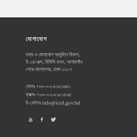
যোগাযোগ
তথ্য ও যোগাযোগ প্রযুক্তি বিভাগ,
ই-১৪/এক্স, বিসিসি ভবন, আগারগাঁও
শেরে-বাংলানগর, ঢাকা-১২০৭
ফোনঃ
+৮৮-০২-৮১৮১৬৪১
ফ্যক্সঃ
+৮৮-০২-৮১৮১৫৬৫
ই-মেইলঃ
info@ictd.gov.bd