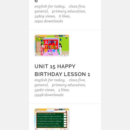
6
english for today,
class five,
general,
primary education,
34804 views,
6 likes,
12912 downloads
UNIT 15 HAPPY
BIRTHDAY LESSON 1
english for today,
class five,
general,
primary education,
55067 views,
5 likes,
13498 downloads