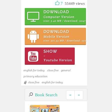
7
55449 views
DOWNLOAD
Computer Version
size: 3.40 MB / download: 12147
DOWNLOAD
Mobile Version
size: 301.55 MB / download: 1510
SHOW
~
Youtube Version
english for today
class five
general
primary education
class five
english for today
Book Search
«
»