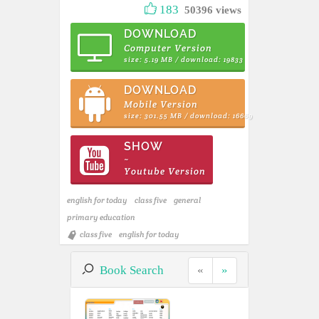
183
50396 views
DOWNLOAD
Computer Version
size: 5.19 MB / download: 19833
DOWNLOAD
Mobile Version
size: 301.55 MB / download: 16669
SHOW
~
Youtube Version
english for today
class five
general
primary education
class five
english for today
Book Search
«
»