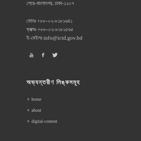
শেরে-বাংলানগর, ঢাকা-১২০৭
ফোনঃ
+৮৮-০২-৮১৮১৬৪১
ফ্যক্সঃ
+৮৮-০২-৮১৮১৫৬৫
ই-মেইলঃ
info@ictd.gov.bd
অভ্যন্তরীণ লিঙ্কসমূহ
home
about
digital-content