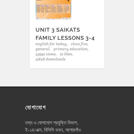
UNIT 3 SAIKATS
FAMILY LESSONS 3-4
english for today,
class five,
general,
primary education,
43991 views,
10 likes,
15828 downloads
যোগাযোগ
তথ্য ও যোগাযোগ প্রযুক্তি বিভাগ,
ই-১৪/এক্স, বিসিসি ভবন, আগারগাঁও