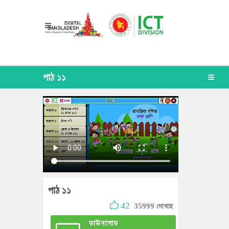
পাঠ ১১
পাঠ ১১
42
35999 দেখেছে
ডাউনলোড