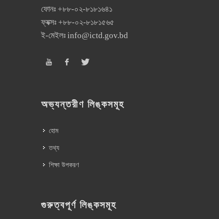
ফোনঃ
+৮৮-০২-৮১৮১৬৪১
ফ্যক্সঃ
+৮৮-০২-৮১৮১৫৬৫
ই-মেইলঃ
info@ictd.gov.bd
অভ্যন্তরীণ লিঙ্কসমূহ
হোম
তথ্য
শিক্ষা উপকরণ
গুরুত্বপূর্ণ লিঙ্কসমূহ