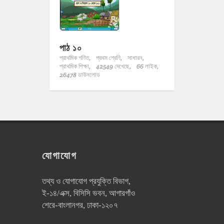
পাঠ ১০
প্রাথমিক গণিত,
প্রথম শ্রেণি,
সাধারন,
প্রাথমিক শিক্ষা,
42549 দেখেছে,
66 লাইক,
26478 ডাউনলোড
যোগাযোগ
তথ্য ও যোগাযোগ প্রযুক্তি বিভাগ,
ই-১৪/এক্স, বিসিসি ভবন, আগারগাঁও
শেরে-বাংলানগর, ঢাকা-১২০৭