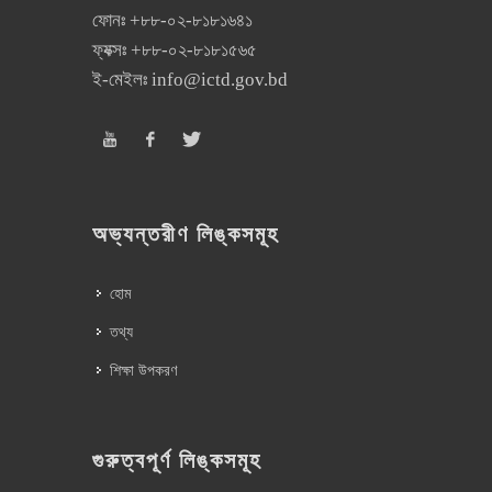
ফোনঃ
+৮৮-০২-৮১৮১৬৪১
ফ্যক্সঃ
+৮৮-০২-৮১৮১৫৬৫
ই-মেইলঃ
info@ictd.gov.bd
অভ্যন্তরীণ লিঙ্কসমূহ
হোম
তথ্য
শিক্ষা উপকরণ
গুরুত্বপূর্ণ লিঙ্কসমূহ