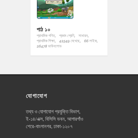
পাঠ ১০
প্রাথমিক গণিত,
প্রথম শ্রেণি,
সাধারন,
প্রাথমিক শিক্ষা,
42549 দেখেছে,
66 লাইক,
26478 ডাউনলোড
যোগাযোগ
তথ্য ও যোগাযোগ প্রযুক্তি বিভাগ,
ই-১৪/এক্স, বিসিসি ভবন, আগারগাঁও
শেরে-বাংলানগর, ঢাকা-১২০৭