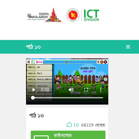
পাঠ ১৩
পাঠ ১৩
10
68229 দেখেছে
ডাউনলোড