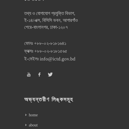
তথ্য ও যোগাযোগ প্রযুক্তি বিভাগ,
ই-১৪/এক্স, বিসিসি ভবন, আগারগাঁও
শেরে-বাংলানগর, ঢাকা-১২০৭
ফোনঃ
+৮৮-০২-৮১৮১৬৪১
ফ্যক্সঃ
+৮৮-০২-৮১৮১৫৬৫
ই-মেইলঃ
info@ictd.gov.bd
অভ্যন্তরীণ লিঙ্কসমূহ
home
about