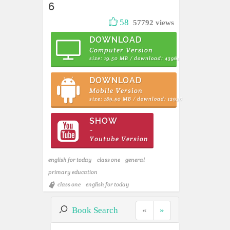
6
58
57792 views
DOWNLOAD
Computer Version
size: 19.50 MB / download: 43961
DOWNLOAD
Mobile Version
size: 189.50 MB / download: 12936
SHOW
~
Youtube Version
english for today
class one
general
primary education
class one
english for today
Book Search
«
»