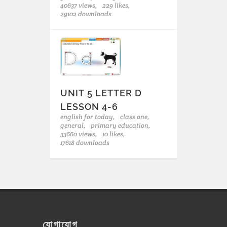
40637 views,
229 likes,
29102 downloads
UNIT 5 LETTER D
LESSON 4-6
english for today,
class one,
general,
primary education,
33660 views,
10 likes,
17618 downloads
যোগাযোগ