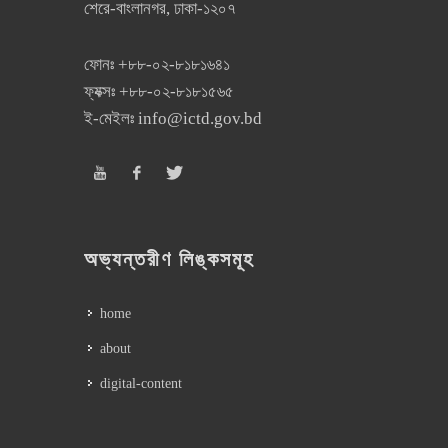
শেরে-বাংলানগর, ঢাকা-১২০৭
ফোনঃ
+৮৮-০২-৮১৮১৬৪১
ফ্যক্সঃ
+৮৮-০২-৮১৮১৫৬৫
ই-মেইলঃ
info@ictd.gov.bd
অভ্যন্তরীণ লিঙ্কসমূহ
home
about
digital-content