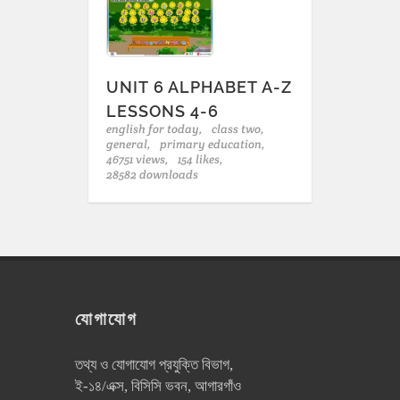
UNIT 6 ALPHABET A-Z
LESSONS 4-6
english for today,
class two,
general,
primary education,
46751 views,
154 likes,
28582 downloads
যোগাযোগ
তথ্য ও যোগাযোগ প্রযুক্তি বিভাগ,
ই-১৪/এক্স, বিসিসি ভবন, আগারগাঁও