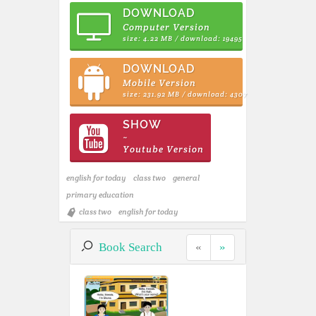
DOWNLOAD
Computer Version
size: 4.22 MB / download: 19495
DOWNLOAD
Mobile Version
size: 231.92 MB / download: 4307
SHOW
~
Youtube Version
english for today
class two
general
primary education
class two
english for today
Book Search
«
»