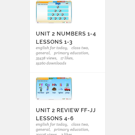
UNIT 2 NUMBERS 1-4
LESSONS 1-3
english for today,
class two,
general,
primary education,
35438 views,
17 likes,
19260 downloads
UNIT 2 REVIEW FF-JJ
LESSONS 4-6
english for today,
class two,
general,
primary education,
39926 views,
7 likes,