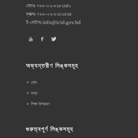
ফোনঃ
+৮৮-০২-৮১৮১৬৪১
ফ্যক্সঃ
+৮৮-০২-৮১৮১৫৬৫
ই-মেইলঃ
info@ictd.gov.bd
অভ্যন্তরীণ লিঙ্কসমূহ
হোম
তথ্য
শিক্ষা উপকরণ
গুরুত্বপূর্ণ লিঙ্কসমূহ