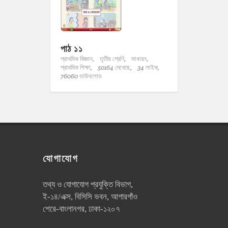
পাঠ ১১
প্রাথমিক বিজ্ঞান,
তৃতীয় শ্রেণি,
সাধারন,
প্রাথমিক শিক্ষা,
50164 দেখেছে,
34 লাইক,
76060 ডাউনলোড
যোগাযোগ
তথ্য ও যোগাযোগ প্রযুক্তি বিভাগ,
ই-১৪/এক্স, বিসিসি ভবন, আগারগাঁও
শেরে-বাংলানগর, ঢাকা-১২০৭