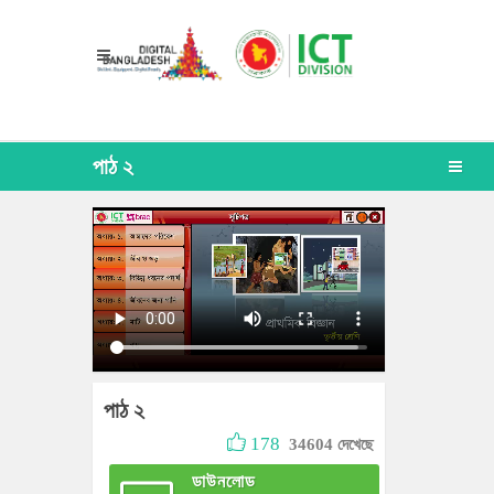
পাঠ ২
পাঠ ২
178
34604 দেখেছে
ডাউনলোড