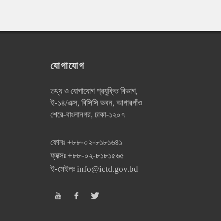
যোগাযোগ
তথ্য ও যোগাযোগ প্রযুক্তি বিভাগ,
ই-১৪/এক্স, বিসিসি ভবন, আগারগাঁও
শেরে-বাংলানগর, ঢাকা-১২০৭
ফোনঃ
+৮৮-০২-৮১৮১৬৪১
ফ্যক্সঃ
+৮৮-০২-৮১৮১৫৬৫
ই-মেইলঃ
info@ictd.gov.bd