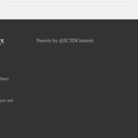
ূহ
Tweets by @ICTDContent
 বিভাগ
্তক বোর্ড