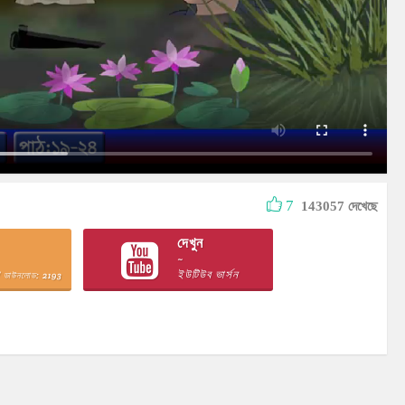
7
143057 দেখেছে
দেখুন
~
ইউটিউব ভার্সন
 ডাউনলোড: 2193