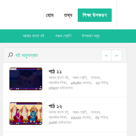
হোম
তথ্য
শিক্ষা উপকরণ
আমার বাংলা বই
পঞ্চম শ্রেণি
উপকরন সমূহ
বই অনুসন্ধান
«
»
পাঠ ১১
আমার বাংলা বই,
পঞ্চম শ্রেণি,
সাধারন,
প্রাথমিক শিক্ষা,
48480 দেখেছে,
23 লাইক,
26507 ডাউনলোড
পাঠ ১২
আমার বাংলা বই,
পঞ্চম শ্রেণি,
সাধারন,
প্রাথমিক শিক্ষা,
29432 দেখেছে,
65 লাইক,
31166 ডাউনলোড