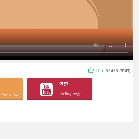
165
55455 দেখেছে
দেখুন
~
ইউটিউব ভার্সন
ডাউনলোড: 7943