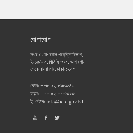
যোগাযোগ
তথ্য ও যোগাযোগ প্রযুক্তি বিভাগ,
ই-১৪/এক্স, বিসিসি ভবন, আগারগাঁও
শেরে-বাংলানগর, ঢাকা-১২০৭
ফোনঃ
+৮৮-০২-৮১৮১৬৪১
ফ্যক্সঃ
+৮৮-০২-৮১৮১৫৬৫
ই-মেইলঃ
info@ictd.gov.bd