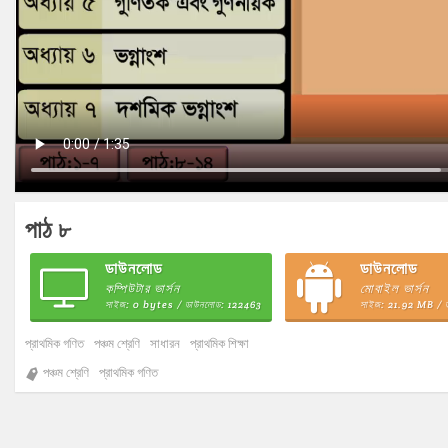
পাঠ ৮
ডাউনলোড
ডাউনলোড
কম্পিউটার ভার্সন
মোবাইল ভার্সন
সাইজ: 0 bytes / ডাউনলোড: 122463
সাইজ: 21.92 MB / 
প্রাথমিক গণিত
পঞ্চম শ্রেণি
সাধারন
প্রাথমিক শিক্ষা
পঞ্চম শ্রেণি
প্রাথমিক গণিত