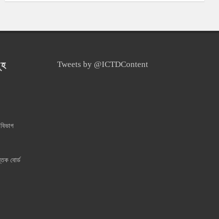
ূহ
Tweets by @ICTDContent
 বিভাগ
্তক বোর্ড