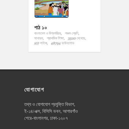
পাঠ ১০
বাংলাদেশ ও বিশ্বপরিচয়,
পঞ্চম শ্রেণি,
সাধারন,
প্রাথমিক শিক্ষা,
35110 দেখেছে,
107 লাইক,
48794 ডাউনলোড
যোগাযোগ
তথ্য ও যোগাযোগ প্রযুক্তি বিভাগ,
ই-১৪/এক্স, বিসিসি ভবন, আগারগাঁও
শেরে-বাংলানগর, ঢাকা-১২০৭