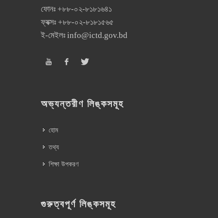
ফোনঃ
+৮৮-০২-৮১৮১৬৪১
ফ্যক্সঃ
+৮৮-০২-৮১৮১৫৬৫
ই-মেইলঃ
info@ictd.gov.bd
অভ্যন্তরীণ লিঙ্কসমূহ
হোম
তথ্য
শিক্ষা উপকরণ
গুরুত্বপূর্ণ লিঙ্কসমূহ