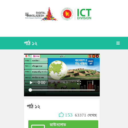
পাঠ ১২
পাঠ ১২
153
63371 দেখেছে
ডাউনলোড