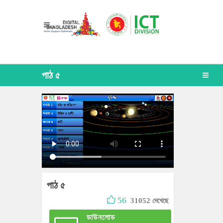
পাঠ ৫
পাঠ ৫
56
31052 দেখেছে
ডাউনলোড