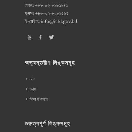
ফোনঃ
+৮৮-০২-৮১৮১৬৪১
ফ্যক্সঃ
+৮৮-০২-৮১৮১৫৬৫
ই-মেইলঃ
info@ictd.gov.bd
অভ্যন্তরীণ লিঙ্কসমূহ
হোম
তথ্য
শিক্ষা উপকরণ
গুরুত্বপূর্ণ লিঙ্কসমূহ