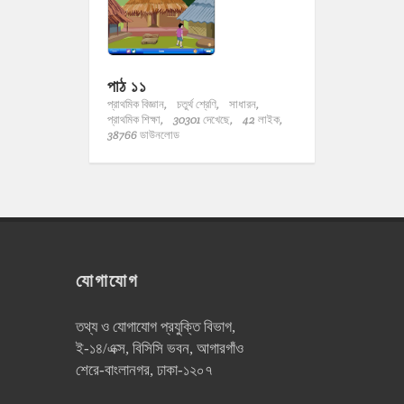
পাঠ ১১
প্রাথমিক বিজ্ঞান,
চতুর্থ শ্রেণি,
সাধারন,
প্রাথমিক শিক্ষা,
30301 দেখেছে,
42 লাইক,
38766 ডাউনলোড
যোগাযোগ
তথ্য ও যোগাযোগ প্রযুক্তি বিভাগ,
ই-১৪/এক্স, বিসিসি ভবন, আগারগাঁও
শেরে-বাংলানগর, ঢাকা-১২০৭