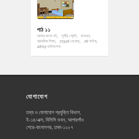
পাঠ ১১
আমার বাংলা বই,
তৃতীয় শ্রেণি,
সাধারন,
প্রাথমিক শিক্ষা,
77526 দেখেছে,
76 লাইক,
28713 ডাউনলোড
যোগাযোগ
তথ্য ও যোগাযোগ প্রযুক্তি বিভাগ,
ই-১৪/এক্স, বিসিসি ভবন, আগারগাঁও
শেরে-বাংলানগর, ঢাকা-১২০৭