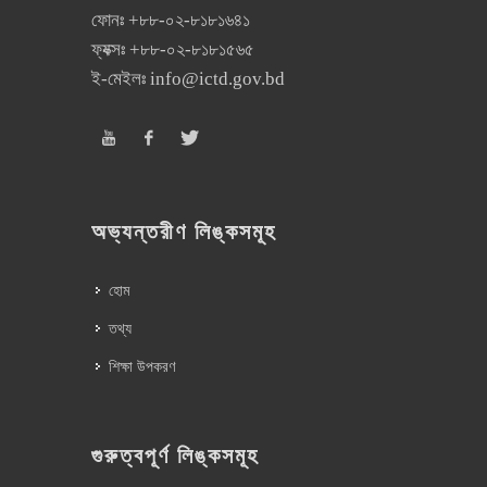
ফোনঃ
+৮৮-০২-৮১৮১৬৪১
ফ্যক্সঃ
+৮৮-০২-৮১৮১৫৬৫
ই-মেইলঃ
info@ictd.gov.bd
অভ্যন্তরীণ লিঙ্কসমূহ
হোম
তথ্য
শিক্ষা উপকরণ
গুরুত্বপূর্ণ লিঙ্কসমূহ