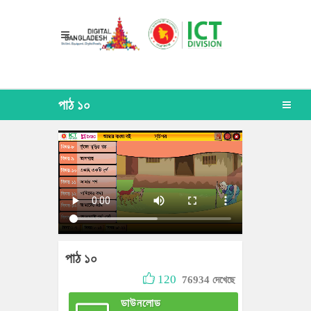
পাঠ ১০
পাঠ ১০
120
76934 দেখেছে
ডাউনলোড