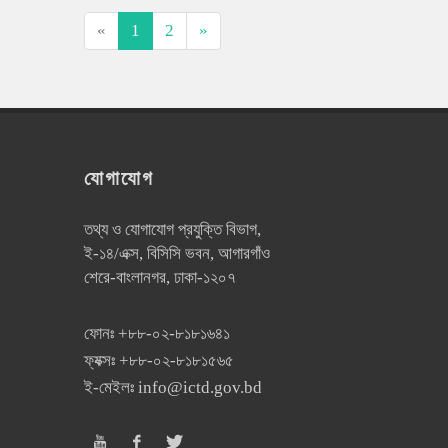
«
1
2
»
যোগাযোগ
তথ্য ও যোগাযোগ প্রযুক্তি বিভাগ,
ই-১৪/এক্স, বিসিসি ভবন, আগারগাঁও
শেরে-বাংলানগর, ঢাকা-১২০৭
ফোনঃ
+৮৮-০২-৮১৮১৬৪১
ফ্যক্সঃ
+৮৮-০২-৮১৮১৫৬৫
ই-মেইলঃ
info@ictd.gov.bd