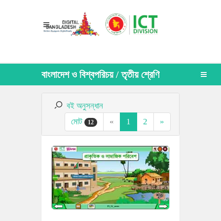
বাংলাদেশ ও বিশ্বপরিচয় / তৃতীয় শ্রেণি
বই অনুসন্ধান
মোট
«
1
2
»
12