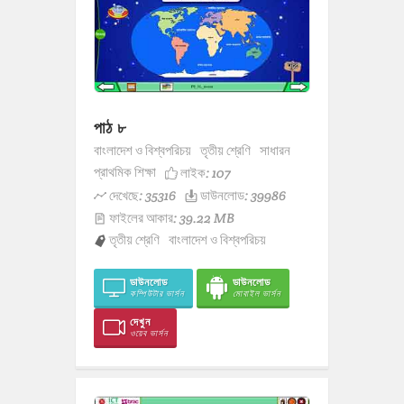
পাঠ ৮
বাংলাদেশ ও বিশ্বপরিচয়
তৃতীয় শ্রেণি
সাধারন
প্রাথমিক শিক্ষা
লাইক:
107
দেখেছে: 35316
ডাউনলোড: 39986
ফাইলের আকার: 39.22 MB
তৃতীয় শ্রেণি
বাংলাদেশ ও বিশ্বপরিচয়
ডাউনলোড
ডাউনলোড
কম্পিউটার ভার্সন
মোবাইল ভার্সন
দেখুন
ওয়েব ভার্সন