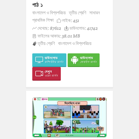
পাঠ ১
বাংলাদেশ ও বিশ্বপরিচয়
তৃতীয় শ্রেণি
সাধারন
প্রাথমিক শিক্ষা
লাইক:
451
দেখেছে: 87612
ডাউনলোড: 41742
ফাইলের আকার: 38.01 MB
তৃতীয় শ্রেণি
বাংলাদেশ ও বিশ্বপরিচয়
ডাউনলোড
ডাউনলোড
কম্পিউটার ভার্সন
মোবাইল ভার্সন
দেখুন
ওয়েব ভার্সন