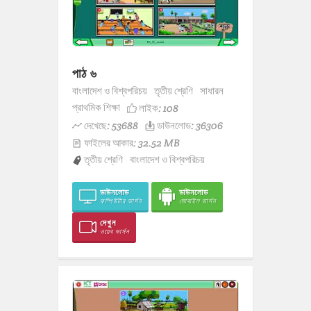
পাঠ ৬
বাংলাদেশ ও বিশ্বপরিচয়
তৃতীয় শ্রেণি
সাধারন
প্রাথমিক শিক্ষা
লাইক:
108
দেখেছে: 53688
ডাউনলোড: 36306
ফাইলের আকার: 32.52 MB
তৃতীয় শ্রেণি
বাংলাদেশ ও বিশ্বপরিচয়
ডাউনলোড
ডাউনলোড
কম্পিউটার ভার্সন
মোবাইল ভার্সন
দেখুন
ওয়েব ভার্সন