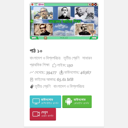
পাঠ ১০
বাংলাদেশ ও বিশ্বপরিচয়
তৃতীয় শ্রেণি
সাধারন
প্রাথমিক শিক্ষা
লাইক:
150
দেখেছে: 39477
ডাউনলোড: 46367
ফাইলের আকার: 65.61 MB
তৃতীয় শ্রেণি
বাংলাদেশ ও বিশ্বপরিচয়
ডাউনলোড
ডাউনলোড
কম্পিউটার ভার্সন
মোবাইল ভার্সন
দেখুন
ওয়েব ভার্সন