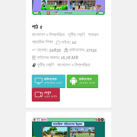
পাঠ ৫
বাংলাদেশ ও বিশ্বপরিচয়
তৃতীয় শ্রেণি
সাধারন
প্রাথমিক শিক্ষা
লাইক:
111
দেখেছে: 54839
ডাউনলোড: 27155
ফাইলের আকার: 16.78 MB
তৃতীয় শ্রেণি
বাংলাদেশ ও বিশ্বপরিচয়
ডাউনলোড
ডাউনলোড
কম্পিউটার ভার্সন
মোবাইল ভার্সন
দেখুন
ওয়েব ভার্সন