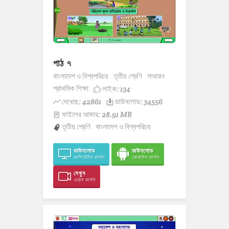
পাঠ ৭
বাংলাদেশ ও বিশ্বপরিচয়
তৃতীয় শ্রেণি
সাধারন
প্রাথমিক শিক্ষা
লাইক:
134
দেখেছে: 42861
ডাউনলোড: 34556
ফাইলের আকার: 28.91 MB
তৃতীয় শ্রেণি
বাংলাদেশ ও বিশ্বপরিচয়
ডাউনলোড
ডাউনলোড
কম্পিউটার ভার্সন
মোবাইল ভার্সন
দেখুন
ওয়েব ভার্সন