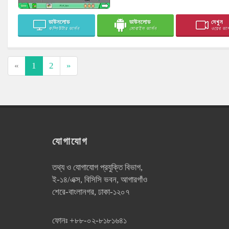
ডাউনলোড
ডাউনলোড
দেখুন
কম্পিউটার ভার্সন
মোবাইল ভার্সন
ওয়েব ভার্
«
1
2
»
যোগাযোগ
তথ্য ও যোগাযোগ প্রযুক্তি বিভাগ,
ই-১৪/এক্স, বিসিসি ভবন, আগারগাঁও
শেরে-বাংলানগর, ঢাকা-১২০৭
ফোনঃ
+৮৮-০২-৮১৮১৬৪১