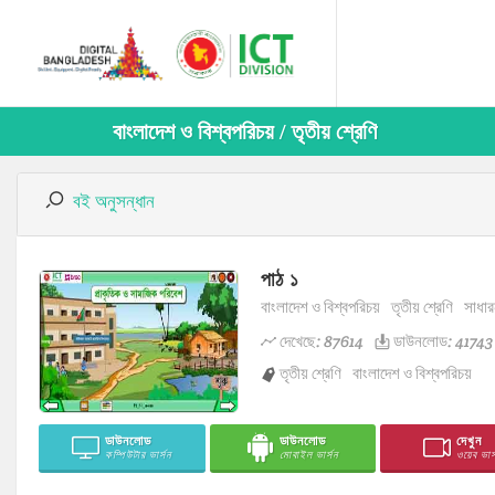
বাংলাদেশ ও বিশ্বপরিচয় / তৃতীয় শ্রেণি
বই অনুসন্ধান
পাঠ ১
বাংলাদেশ ও বিশ্বপরিচয়
তৃতীয় শ্রেণি
সাধার
দেখেছে: 87614
ডাউনলোড: 41743
তৃতীয় শ্রেণি
বাংলাদেশ ও বিশ্বপরিচয়
ডাউনলোড
ডাউনলোড
দেখুন
কম্পিউটার ভার্সন
মোবাইল ভার্সন
ওয়েব ভার্