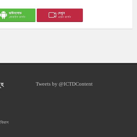
ডাউনলোড
দেখুন
মোবাইল ভার্সন
ওয়েব ভার্সন
ূহ
Tweets by @ICTDContent
 বিভাগ