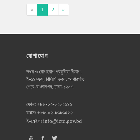
«
1
2
»
যোগাযোগ
তথ্য ও যোগাযোগ প্রযুক্তি বিভাগ,
ই-১৪/এক্স, বিসিসি ভবন, আগারগাঁও
শেরে-বাংলানগর, ঢাকা-১২০৭
ফোনঃ
+৮৮-০২-৮১৮১৬৪১
ফ্যক্সঃ
+৮৮-০২-৮১৮১৫৬৫
ই-মেইলঃ
info@ictd.gov.bd