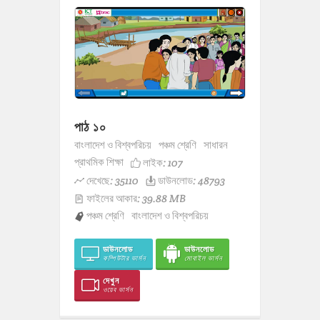
পাঠ ১০
বাংলাদেশ ও বিশ্বপরিচয়
পঞ্চম শ্রেণি
সাধারন
প্রাথমিক শিক্ষা
লাইক:
107
দেখেছে: 35110
ডাউনলোড: 48793
ফাইলের আকার: 39.88 MB
পঞ্চম শ্রেণি
বাংলাদেশ ও বিশ্বপরিচয়
ডাউনলোড
ডাউনলোড
কম্পিউটার ভার্সন
মোবাইল ভার্সন
দেখুন
ওয়েব ভার্সন