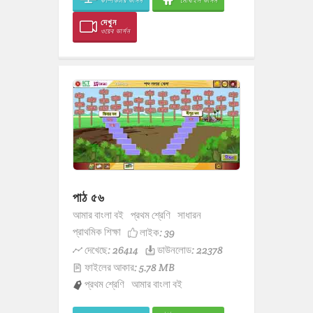
কম্পিউটার ভার্সন
মোবাইল ভার্সন
দেখুন
ওয়েব ভার্সন
পাঠ ৫৬
আমার বাংলা বই
প্রথম শ্রেণি
সাধারন
প্রাথমিক শিক্ষা
লাইক:
39
দেখেছে: 26414
ডাউনলোড: 22378
ফাইলের আকার: 5.78 MB
প্রথম শ্রেণি
আমার বাংলা বই