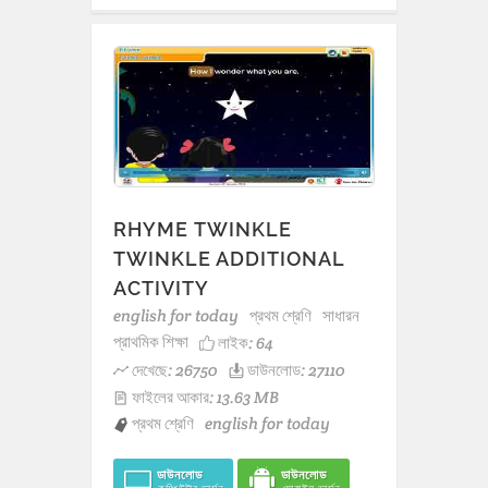
RHYME TWINKLE
TWINKLE ADDITIONAL
ACTIVITY
english for today
প্রথম শ্রেণি
সাধারন
প্রাথমিক শিক্ষা
লাইক:
64
দেখেছে: 26750
ডাউনলোড: 27110
ফাইলের আকার: 13.63 MB
প্রথম শ্রেণি
english for today
ডাউনলোড
ডাউনলোড