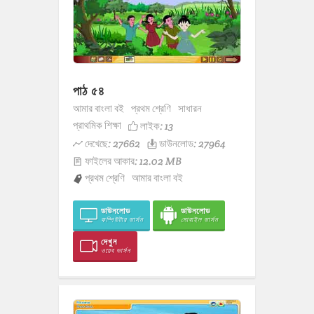
পাঠ ৫৪
আমার বাংলা বই
প্রথম শ্রেণি
সাধারন
প্রাথমিক শিক্ষা
লাইক:
13
দেখেছে: 27662
ডাউনলোড: 27964
ফাইলের আকার: 12.02 MB
প্রথম শ্রেণি
আমার বাংলা বই
ডাউনলোড
ডাউনলোড
কম্পিউটার ভার্সন
মোবাইল ভার্সন
দেখুন
ওয়েব ভার্সন