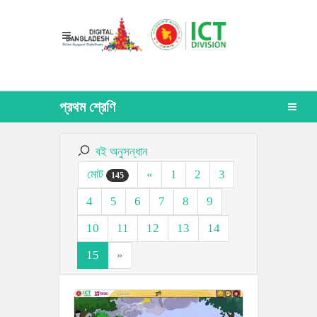
প্রথম শ্রেণি
বই অনুসন্ধান
মোট
«
1
2
3
145
4
5
6
7
8
9
10
11
12
13
14
15
»