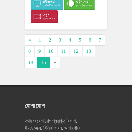
ডাউনলোড
ডাউনলোড
কম্পিউটার ভার্সন
মোবাইল ভার্সন
দেখুন
ওয়েব ভার্সন
«
1
2
3
4
5
6
7
8
9
10
11
12
13
14
15
»
যোগাযোগ
তথ্য ও যোগাযোগ প্রযুক্তি বিভাগ,
ই-১৪/এক্স, বিসিসি ভবন, আগারগাঁও