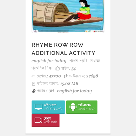
RHYME ROW ROW
ADDITIONAL ACTIVITY
english for today
প্রথম শ্রেণি
সাধারন
প্রাথমিক শিক্ষা
লাইক:
54
দেখেছে: 47700
ডাউনলোড: 27698
ফাইলের আকার: 15.08 MB
প্রথম শ্রেণি
english for today
ডাউনলোড
ডাউনলোড
কম্পিউটার ভার্সন
মোবাইল ভার্সন
দেখুন
ওয়েব ভার্সন