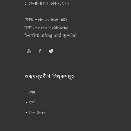
শেরে-বাংলানগর, ঢাকা-১২০৭
ফোনঃ
+৮৮-০২-৮১৮১৬৪১
ফ্যক্সঃ
+৮৮-০২-৮১৮১৫৬৫
ই-মেইলঃ
info@ictd.gov.bd
অভ্যন্তরীণ লিঙ্কসমূহ
হোম
তথ্য
শিক্ষা উপকরণ