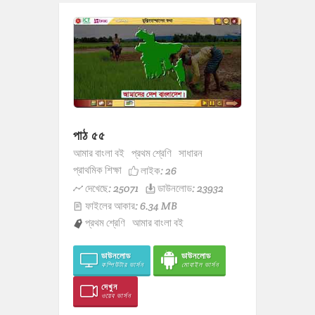
পাঠ ৫৫
আমার বাংলা বই
প্রথম শ্রেণি
সাধারন
প্রাথমিক শিক্ষা
লাইক:
26
দেখেছে: 25071
ডাউনলোড: 23932
ফাইলের আকার: 6.34 MB
প্রথম শ্রেণি
আমার বাংলা বই
ডাউনলোড
ডাউনলোড
কম্পিউটার ভার্সন
মোবাইল ভার্সন
দেখুন
ওয়েব ভার্সন