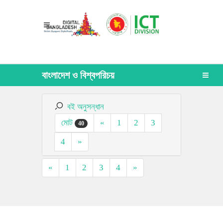
বাংলাদেশ ও বিশ্বপরিচয়
বই অনুসন্ধান
মোট
«
1
2
3
40
4
»
«
1
2
3
4
»