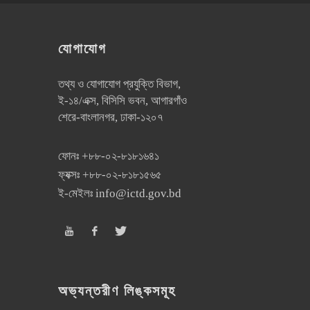
যোগাযোগ
তথ্য ও যোগাযোগ প্রযুক্তি বিভাগ,
ই-১৪/এক্স, বিসিসি ভবন, আগারগাঁও
শেরে-বাংলানগর, ঢাকা-১২০৭
ফোনঃ
+৮৮-০২-৮১৮১৬৪১
ফ্যক্সঃ
+৮৮-০২-৮১৮১৫৬৫
ই-মেইলঃ
info@ictd.gov.bd
অভ্যন্তরীণ লিঙ্কসমূহ