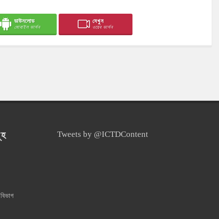
ডাউনলোড
দেখুন
মোবাইল ভার্সন
ওয়েব ভার্সন
ূহ
Tweets by @ICTDContent
 বিভাগ