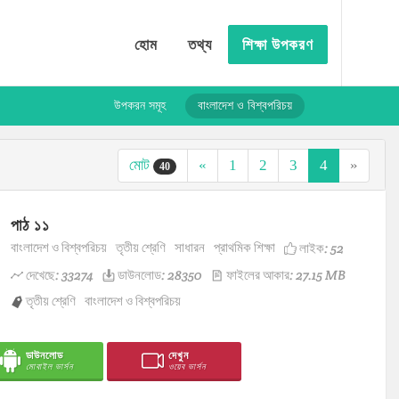
হোম
তথ্য
শিক্ষা উপকরণ
উপকরন সমূহ
বাংলাদেশ ও বিশ্বপরিচয়
মোট
«
1
2
3
4
»
40
পাঠ ১১
বাংলাদেশ ও বিশ্বপরিচয়
তৃতীয় শ্রেণি
সাধারন
প্রাথমিক শিক্ষা
লাইক:
52
দেখেছে: 33274
ডাউনলোড: 28350
ফাইলের আকার: 27.15 MB
তৃতীয় শ্রেণি
বাংলাদেশ ও বিশ্বপরিচয়
ডাউনলোড
দেখুন
মোবাইল ভার্সন
ওয়েব ভার্সন