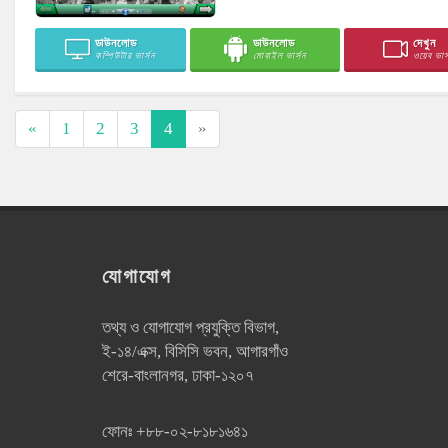
ডাউনলোড
ডাউনলোড
দেখুন
কম্পিউটার ভার্সন
মোবাইল ভার্সন
ওয়েব ভার্
«
1
2
3
4
»
যোগাযোগ
তথ্য ও যোগাযোগ প্রযুক্তি বিভাগ,
ই-১৪/এক্স, বিসিসি ভবন, আগারগাঁও
শেরে-বাংলানগর, ঢাকা-১২০৭
ফোনঃ
+৮৮-০২-৮১৮১৬৪১