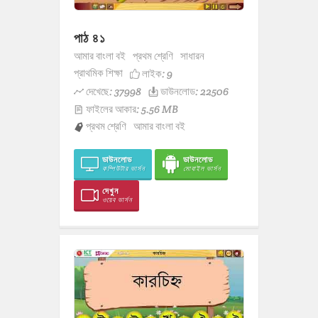
পাঠ ৪১
আমার বাংলা বই
প্রথম শ্রেণি
সাধারন
প্রাথমিক শিক্ষা
লাইক:
9
দেখেছে: 37998
ডাউনলোড: 22506
ফাইলের আকার: 5.56 MB
প্রথম শ্রেণি
আমার বাংলা বই
ডাউনলোড
ডাউনলোড
কম্পিউটার ভার্সন
মোবাইল ভার্সন
দেখুন
ওয়েব ভার্সন