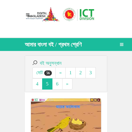
আমার বাংলা বই / প্রথম শ্রেণি
বই অনুসন্ধান
মোট
«
1
2
3
56
4
5
6
»