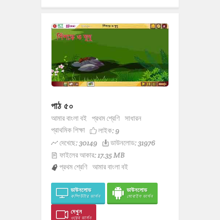
পাঠ ৫০
আমার বাংলা বই
প্রথম শ্রেণি
সাধারন
প্রাথমিক শিক্ষা
লাইক:
9
দেখেছে: 30149
ডাউনলোড: 31976
ফাইলের আকার: 17.35 MB
প্রথম শ্রেণি
আমার বাংলা বই
ডাউনলোড
ডাউনলোড
কম্পিউটার ভার্সন
মোবাইল ভার্সন
দেখুন
ওয়েব ভার্সন