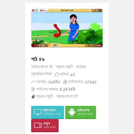
পাঠ ৪৯
আমার বাংলা বই
প্রথম শ্রেণি
সাধারন
প্রাথমিক শিক্ষা
লাইক:
42
দেখেছে: 24882
ডাউনলোড: 27243
ফাইলের আকার: 8.58 MB
প্রথম শ্রেণি
আমার বাংলা বই
ডাউনলোড
ডাউনলোড
কম্পিউটার ভার্সন
মোবাইল ভার্সন
দেখুন
ওয়েব ভার্সন