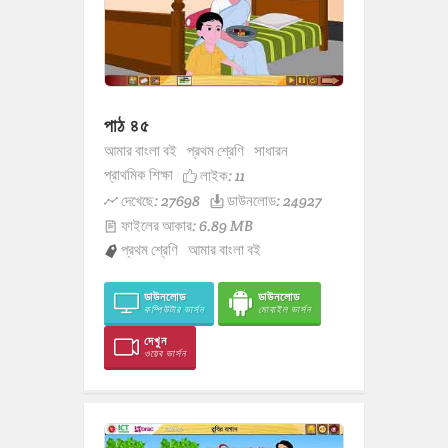
পাঠ ৪৫
আমার বাংলা বই
প্রথম শ্রেণি
সাধারন
প্রাথমিক শিক্ষা
লাইক:
11
দেখেছে: 27698
ডাউনলোড: 24927
ফাইলের আকার: 6.89 MB
প্রথম শ্রেণি
আমার বাংলা বই
ডাউনলোড
ডাউনলোড
কম্পিউটার ভার্সন
মোবাইল ভার্সন
দেখুন
ওয়েব ভার্সন