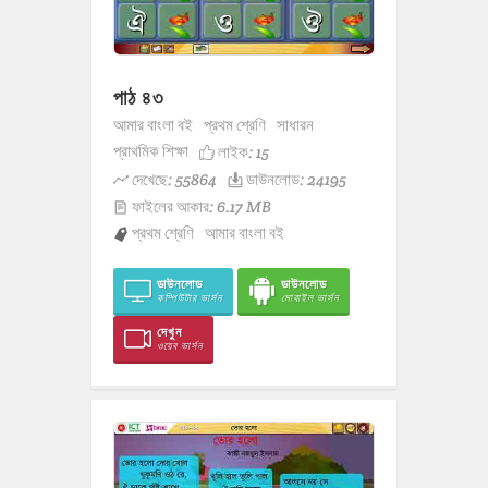
পাঠ ৪৩
আমার বাংলা বই
প্রথম শ্রেণি
সাধারন
প্রাথমিক শিক্ষা
লাইক:
15
দেখেছে: 55864
ডাউনলোড: 24195
ফাইলের আকার: 6.17 MB
প্রথম শ্রেণি
আমার বাংলা বই
ডাউনলোড
ডাউনলোড
কম্পিউটার ভার্সন
মোবাইল ভার্সন
দেখুন
ওয়েব ভার্সন