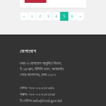
«
1
2
3
4
5
6
»
যোগাযোগ
তথ্য ও যোগাযোগ প্রযুক্তি বিভাগ,
ই-১৪/এক্স, বিসিসি ভবন, আগারগাঁও
শেরে-বাংলানগর, ঢাকা-১২০৭
ফোনঃ
+৮৮-০২-৮১৮১৬৪১
ফ্যক্সঃ
+৮৮-০২-৮১৮১৫৬৫
ই-মেইলঃ
info@ictd.gov.bd