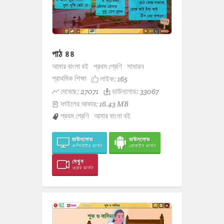
পাঠ ৪৪
আমার বাংলা বই
প্রথম শ্রেণি
সাধারন
প্রাথমিক শিক্ষা
লাইক:
165
দেখেছে: 27071
ডাউনলোড: 33067
ফাইলের আকার: 16.43 MB
প্রথম শ্রেণি
আমার বাংলা বই
ডাউনলোড
ডাউনলোড
কম্পিউটার ভার্সন
মোবাইল ভার্সন
দেখুন
ওয়েব ভার্সন