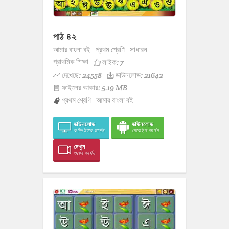
পাঠ ৪২
আমার বাংলা বই
প্রথম শ্রেণি
সাধারন
প্রাথমিক শিক্ষা
লাইক:
7
দেখেছে: 24558
ডাউনলোড: 21642
ফাইলের আকার: 5.19 MB
প্রথম শ্রেণি
আমার বাংলা বই
ডাউনলোড
ডাউনলোড
কম্পিউটার ভার্সন
মোবাইল ভার্সন
দেখুন
ওয়েব ভার্সন