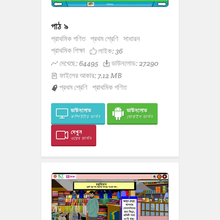
পাঠ ৯
প্রাথমিক গণিত
প্রথম শ্রেণি
সাধারন
প্রাথমিক শিক্ষা
লাইক:
36
দেখেছে: 64495
ডাউনলোড: 27290
ফাইলের আকার: 7.12 MB
প্রথম শ্রেণি
প্রাথমিক গণিত
ডাউনলোড
ডাউনলোড
কম্পিউটার ভার্সন
মোবাইল ভার্সন
দেখুন
ওয়েব ভার্সন