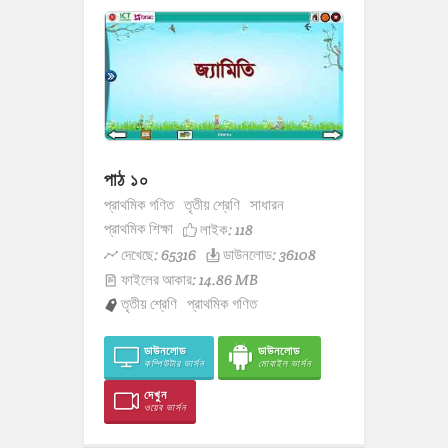
পাঠ ১০
প্রাথমিক গণিত
তৃতীয় শ্রেণি
সাধারন
প্রাথমিক শিক্ষা
লাইক:
118
দেখেছে: 65316
ডাউনলোড: 36108
ফাইলের আকার: 14.86 MB
তৃতীয় শ্রেণি
প্রাথমিক গণিত
ডাউনলোড
ডাউনলোড
কম্পিউটার ভার্সন
মোবাইল ভার্সন
দেখুন
ওয়েব ভার্সন