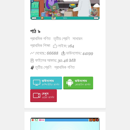
পাঠ ৯
প্রাথমিক গণিত
তৃতীয় শ্রেণি
সাধারন
প্রাথমিক শিক্ষা
লাইক:
164
দেখেছে: 66688
ডাউনলোড: 44199
ফাইলের আকার: 30.46 MB
তৃতীয় শ্রেণি
প্রাথমিক গণিত
ডাউনলোড
ডাউনলোড
কম্পিউটার ভার্সন
মোবাইল ভার্সন
দেখুন
ওয়েব ভার্সন