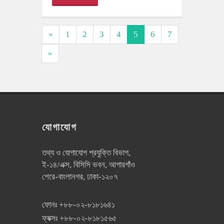
«
1
2
3
4
5
6
7
»
যোগাযোগ
তথ্য ও যোগাযোগ প্রযুক্তি বিভাগ,
ই-১৪/এক্স, বিসিসি ভবন, আগারগাঁও
শেরে-বাংলানগর, ঢাকা-১২০৭
ফোনঃ
+৮৮-০২-৮১৮১৬৪১
ফ্যক্সঃ
+৮৮-০২-৮১৮১৫৬৫