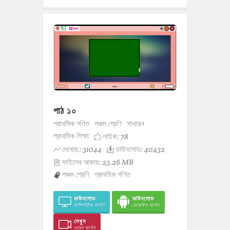
পাঠ ১০
প্রাথমিক গণিত
পঞ্চম শ্রেণি
সাধারন
প্রাথমিক শিক্ষা
লাইক:
78
দেখেছে: 31044
ডাউনলোড: 40432
ফাইলের আকার: 23.26 MB
পঞ্চম শ্রেণি
প্রাথমিক গণিত
ডাউনলোড
ডাউনলোড
কম্পিউটার ভার্সন
মোবাইল ভার্সন
দেখুন
ওয়েব ভার্সন