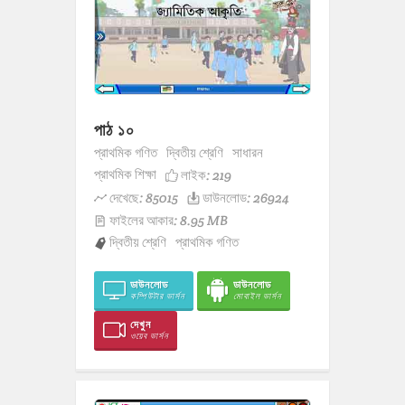
পাঠ ১০
প্রাথমিক গণিত
দ্বিতীয় শ্রেণি
সাধারন
প্রাথমিক শিক্ষা
লাইক:
219
দেখেছে: 85015
ডাউনলোড: 26924
ফাইলের আকার: 8.95 MB
দ্বিতীয় শ্রেণি
প্রাথমিক গণিত
ডাউনলোড
ডাউনলোড
কম্পিউটার ভার্সন
মোবাইল ভার্সন
দেখুন
ওয়েব ভার্সন