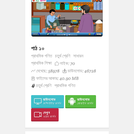
পাঠ ১০
প্রাথমিক গণিত
চতুর্থ শ্রেণি
সাধারন
প্রাথমিক শিক্ষা
লাইক:
70
দেখেছে: 58978
ডাউনলোড: 46728
ফাইলের আকার: 40.90 MB
চতুর্থ শ্রেণি
প্রাথমিক গণিত
ডাউনলোড
ডাউনলোড
কম্পিউটার ভার্সন
মোবাইল ভার্সন
দেখুন
ওয়েব ভার্সন