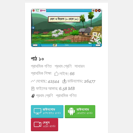
পাঠ ১০
প্রাথমিক গণিত
প্রথম শ্রেণি
সাধারন
প্রাথমিক শিক্ষা
লাইক:
66
দেখেছে: 42544
ডাউনলোড: 26477
ফাইলের আকার: 6.58 MB
প্রথম শ্রেণি
প্রাথমিক গণিত
ডাউনলোড
ডাউনলোড
কম্পিউটার ভার্সন
মোবাইল ভার্সন
দেখুন
ওয়েব ভার্সন