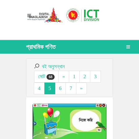
প্রাথমিক গণিত
বই অনুসন্ধান
মোট
«
1
2
3
68
4
5
6
7
»