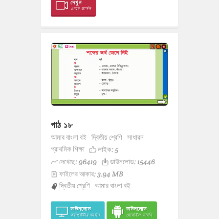
দেখুন
ওয়েব ভার্সন
পাঠ ১৮
আমার বাংলা বই
দ্বিতীয় শ্রেণি
সাধারন
প্রাথমিক শিক্ষা
লাইক:
5
দেখেছে: 96419
ডাউনলোড: 15446
ফাইলের আকার: 3.94 MB
দ্বিতীয় শ্রেণি
আমার বাংলা বই
ডাউনলোড
ডাউনলোড
কম্পিউটার ভার্সন
মোবাইল ভার্সন