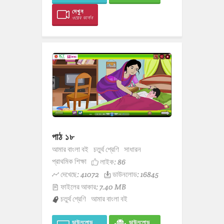
দেখুন
ওয়েব ভার্সন
পাঠ ১৮
আমার বাংলা বই
চতুর্থ শ্রেণি
সাধারন
প্রাথমিক শিক্ষা
লাইক:
86
দেখেছে: 41072
ডাউনলোড: 16845
ফাইলের আকার: 7.40 MB
চতুর্থ শ্রেণি
আমার বাংলা বই
ডাউনলোড
ডাউনলোড