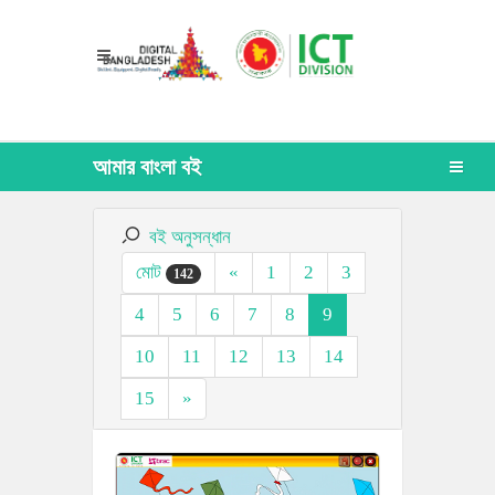
আমার বাংলা বই
বই অনুসন্ধান
মোট
«
1
2
3
142
4
5
6
7
8
9
10
11
12
13
14
15
»