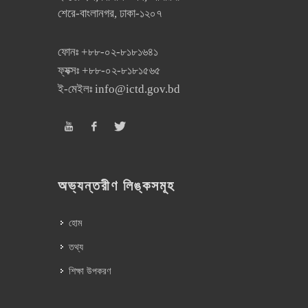
শেরে-বাংলানগর, ঢাকা-১২০৭
ফোনঃ
+৮৮-০২-৮১৮১৬৪১
ফ্যক্সঃ
+৮৮-০২-৮১৮১৫৬৫
ই-মেইলঃ
info@ictd.gov.bd
অভ্যন্তরীণ লিঙ্কসমূহ
হোম
তথ্য
শিক্ষা উপকরণ