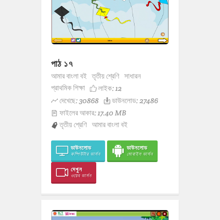
পাঠ ১৭
আমার বাংলা বই
তৃতীয় শ্রেণি
সাধারন
প্রাথমিক শিক্ষা
লাইক:
12
দেখেছে: 30868
ডাউনলোড: 27486
ফাইলের আকার: 17.40 MB
তৃতীয় শ্রেণি
আমার বাংলা বই
ডাউনলোড
ডাউনলোড
কম্পিউটার ভার্সন
মোবাইল ভার্সন
দেখুন
ওয়েব ভার্সন