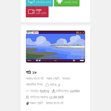
কম্পিউটার ভার্সন
মোবাইল ভার্সন
দেখুন
ওয়েব ভার্সন
পাঠ ১৮
আমার বাংলা বই
পঞ্চম শ্রেণি
সাধারন
প্রাথমিক শিক্ষা
লাইক:
5
দেখেছে: 65879
ডাউনলোড: 24660
ফাইলের আকার: 13.66 MB
পঞ্চম শ্রেণি
আমার বাংলা বই