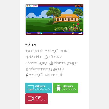
পাঠ ১৭
আমার বাংলা বই
পঞ্চম শ্রেণি
সাধারন
প্রাথমিক শিক্ষা
লাইক:
180
দেখেছে: 43113
ডাউনলোড: 30437
ফাইলের আকার: 24.98 MB
পঞ্চম শ্রেণি
আমার বাংলা বই
ডাউনলোড
ডাউনলোড
কম্পিউটার ভার্সন
মোবাইল ভার্সন
দেখুন
ওয়েব ভার্সন