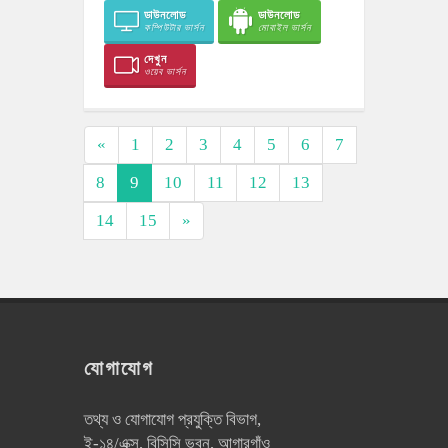
ডাউনলোড
ডাউনলোড
কম্পিউটার ভার্সন
মোবাইল ভার্সন
দেখুন
ওয়েব ভার্সন
«
1
2
3
4
5
6
7
8
9
10
11
12
13
14
15
»
যোগাযোগ
তথ্য ও যোগাযোগ প্রযুক্তি বিভাগ,
ই-১৪/এক্স, বিসিসি ভবন, আগারগাঁও