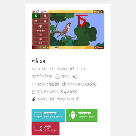
পাঠ ১৭
আমার বাংলা বই
প্রথম শ্রেণি
সাধারন
প্রাথমিক শিক্ষা
লাইক:
163
দেখেছে: 35187
ডাউনলোড: 30076
ফাইলের আকার: 8.42 MB
প্রথম শ্রেণি
আমার বাংলা বই
ডাউনলোড
ডাউনলোড
কম্পিউটার ভার্সন
মোবাইল ভার্সন
দেখুন
ওয়েব ভার্সন