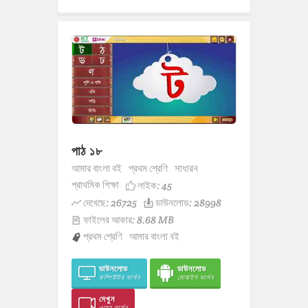
পাঠ ১৮
আমার বাংলা বই
প্রথম শ্রেণি
সাধারন
প্রাথমিক শিক্ষা
লাইক:
45
দেখেছে: 26725
ডাউনলোড: 28998
ফাইলের আকার: 8.68 MB
প্রথম শ্রেণি
আমার বাংলা বই
ডাউনলোড
ডাউনলোড
কম্পিউটার ভার্সন
মোবাইল ভার্সন
দেখুন
ওয়েব ভার্সন