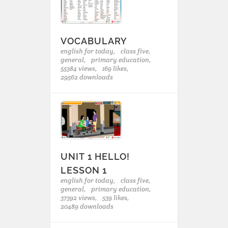
VOCABULARY
english for today,
class five,
general,
primary education,
55384 views,
169 likes,
29562 downloads
UNIT 1 HELLO!
LESSON 1
english for today,
class five,
general,
primary education,
37392 views,
539 likes,
20489 downloads