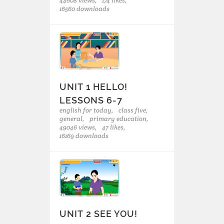
44608 views,
174 likes,
16560 downloads
UNIT 1 HELLO!
LESSONS 6-7
english for today,
class five,
general,
primary education,
49046 views,
47 likes,
16169 downloads
UNIT 2 SEE YOU!