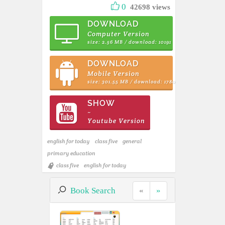
0
42698 views
DOWNLOAD
Computer Version
size: 2.56 MB / download: 10191
DOWNLOAD
Mobile Version
size: 301.55 MB / download: 1780
SHOW
~
Youtube Version
english for today
class five
general
primary education
class five
english for today
Book Search
«
»