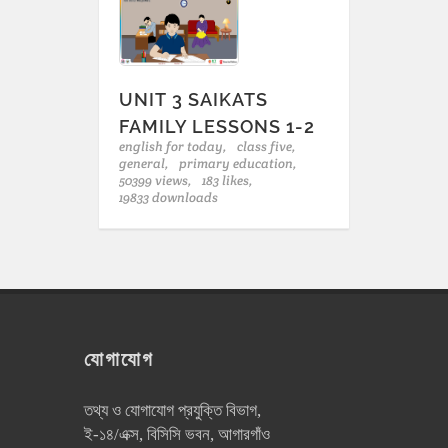
UNIT 3 SAIKATS
FAMILY LESSONS 1-2
english for today,
class five,
general,
primary education,
50399 views,
183 likes,
19833 downloads
যোগাযোগ
তথ্য ও যোগাযোগ প্রযুক্তি বিভাগ,
ই-১৪/এক্স, বিসিসি ভবন, আগারগাঁও