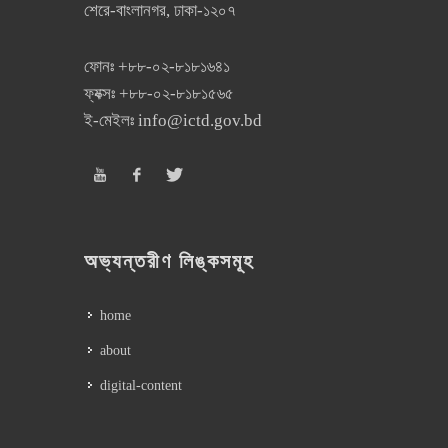
শেরে-বাংলানগর, ঢাকা-১২০৭
ফোনঃ
+৮৮-০২-৮১৮১৬৪১
ফ্যক্সঃ
+৮৮-০২-৮১৮১৫৬৫
ই-মেইলঃ
info@ictd.gov.bd
অভ্যন্তরীণ লিঙ্কসমূহ
home
about
digital-content