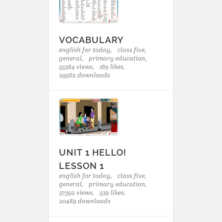
VOCABULARY
english for today,
class five,
general,
primary education,
55384 views,
169 likes,
29562 downloads
UNIT 1 HELLO!
LESSON 1
english for today,
class five,
general,
primary education,
37392 views,
539 likes,
20489 downloads