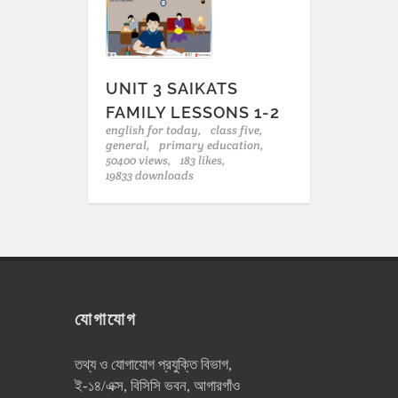
UNIT 3 SAIKATS
FAMILY LESSONS 1-2
english for today,
class five,
general,
primary education,
50400 views,
183 likes,
19833 downloads
যোগাযোগ
তথ্য ও যোগাযোগ প্রযুক্তি বিভাগ,
ই-১৪/এক্স, বিসিসি ভবন, আগারগাঁও