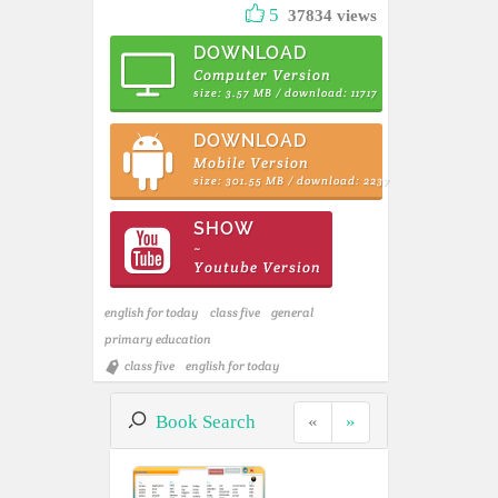
5
37834 views
DOWNLOAD
Computer Version
size: 3.57 MB / download: 11717
DOWNLOAD
Mobile Version
size: 301.55 MB / download: 2237
SHOW
~
Youtube Version
english for today
class five
general
primary education
class five
english for today
Book Search
«
»