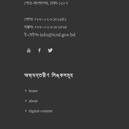
শেরে-বাংলানগর, ঢাকা-১২০৭
ফোনঃ
+৮৮-০২-৮১৮১৬৪১
ফ্যক্সঃ
+৮৮-০২-৮১৮১৫৬৫
ই-মেইলঃ
info@ictd.gov.bd
অভ্যন্তরীণ লিঙ্কসমূহ
home
about
digital-content