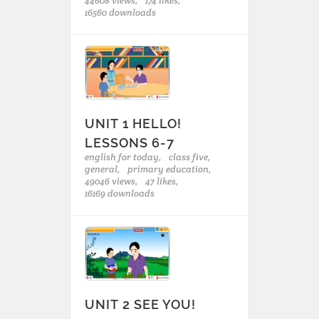
44608 views,
174 likes,
16560 downloads
UNIT 1 HELLO!
LESSONS 6-7
english for today,
class five,
general,
primary education,
49046 views,
47 likes,
16169 downloads
UNIT 2 SEE YOU!