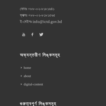
ফোনঃ
+৮৮-০২-৮১৮১৬৪১
ফ্যক্সঃ
+৮৮-০২-৮১৮১৫৬৫
ই-মেইলঃ
info@ictd.gov.bd
অভ্যন্তরীণ লিঙ্কসমূহ
home
about
digital-content
গুরুত্বপূর্ণ লিঙ্কসমূহ