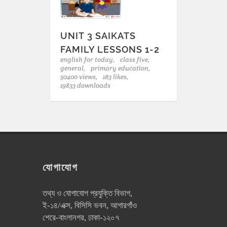
UNIT 3 SAIKATS
FAMILY LESSONS 1-2
english for today,
class five,
general,
primary education,
50400 views,
183 likes,
19833 downloads
যোগাযোগ
তথ্য ও যোগাযোগ প্রযুক্তি বিভাগ,
ই-১৪/এক্স, বিসিসি ভবন, আগারগাঁও
শেরে-বাংলানগর, ঢাকা-১২০৭