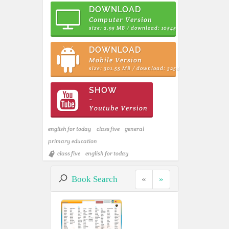
DOWNLOAD
Computer Version
size: 2.95 MB / download: 10545
DOWNLOAD
Mobile Version
size: 301.55 MB / download: 3258
SHOW
~
Youtube Version
english for today
class five
general
primary education
class five
english for today
Book Search
«
»