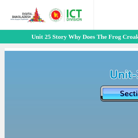
Unit 25 Story Why Does The Frog Croak