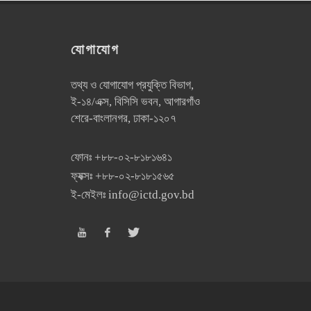
যোগাযোগ
তথ্য ও যোগাযোগ প্রযুক্তি বিভাগ,
ই-১৪/এক্স, বিসিসি ভবন, আগারগাঁও
শেরে-বাংলানগর, ঢাকা-১২০৭
ফোনঃ
+৮৮-০২-৮১৮১৬৪১
ফ্যক্সঃ
+৮৮-০২-৮১৮১৫৬৫
ই-মেইলঃ
info@ictd.gov.bd