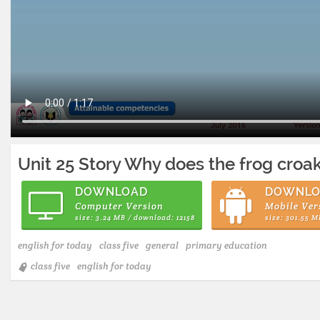
Unit 25 Story Why does the frog croa
DOWNLOAD
DOWNLO
Computer Version
Mobile Ver
size: 3.24 MB / download: 12158
size: 301.55 
english for today
class five
general
primary education
class five
english for today