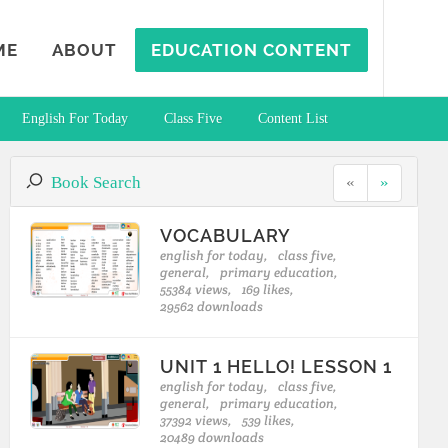
ME
ABOUT
EDUCATION CONTENT
English For Today
Class Five
Content List
Book Search
«
»
VOCABULARY
english for today,
class five,
general,
primary education,
55384 views,
169 likes,
29562 downloads
UNIT 1 HELLO! LESSON 1
english for today,
class five,
general,
primary education,
37392 views,
539 likes,
20489 downloads