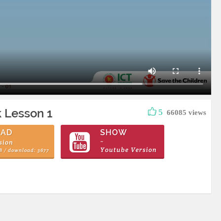
k Lesson 1
5
66085 views
AD
SHOW
sion
~
Youtube Version
MB / download: 3677