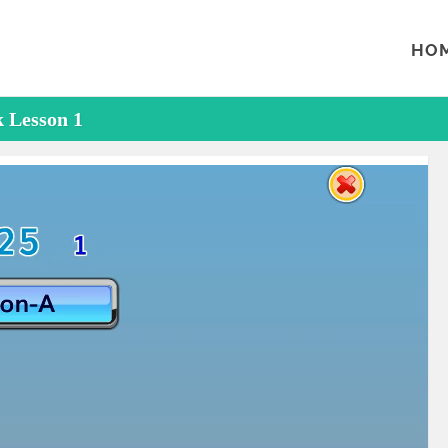
HO
 Lesson 1