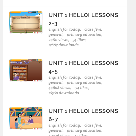
UNIT 1 HELLO! LESSONS
2-3
english for today,
class five,
general,
primary education,
24811 views,
34 likes,
17887 downloads
UNIT 1 HELLO! LESSONS
4-5
english for today,
class five,
general,
primary education,
44608 views,
174 likes,
16560 downloads
UNIT 1 HELLO! LESSONS
6-7
english for today,
class five,
general,
primary education,
49046 views,
47 likes,