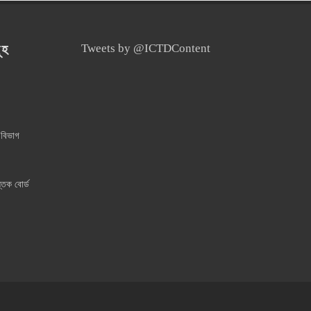
ূহ
Tweets by @ICTDContent
 বিভাগ
্তক বোর্ড