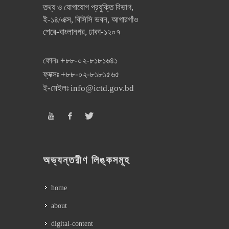
তথ্য ও যোগাযোগ প্রযুক্তি বিভাগ,
ই-১৪/এক্স, বিসিসি ভবন, আগারগাঁও
শেরে-বাংলানগর, ঢাকা-১২০৭
ফোনঃ
+৮৮-০২-৮১৮১৬৪১
ফ্যক্সঃ
+৮৮-০২-৮১৮১৫৬৫
ই-মেইলঃ
info@ictd.gov.bd
অভ্যন্তরীণ লিঙ্কসমূহ
home
about
digital-content