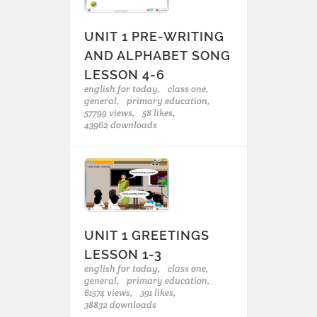
UNIT 1 PRE-WRITING
AND ALPHABET SONG
LESSON 4-6
english for today,
class one,
general,
primary education,
57799 views,
58 likes,
43962 downloads
UNIT 1 GREETINGS
LESSON 1-3
english for today,
class one,
general,
primary education,
61574 views,
391 likes,
38832 downloads