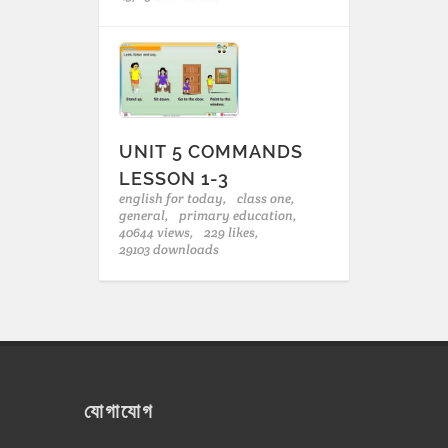
UNIT 5 COMMANDS
LESSON 1-3
english for today,
class one,
general,
primary education,
40644 views,
229 likes,
29103 downloads
যোগাযোগ