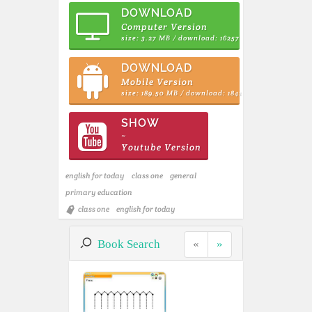
DOWNLOAD
Computer Version
size: 3.27 MB / download: 16257
DOWNLOAD
Mobile Version
size: 189.50 MB / download: 1841
SHOW
~
Youtube Version
english for today
class one
general
primary education
class one
english for today
Book Search
«
»