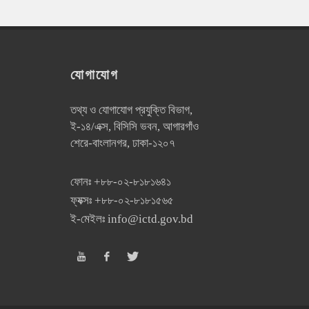
যোগাযোগ
তথ্য ও যোগাযোগ প্রযুক্তি বিভাগ,
ই-১৪/এক্স, বিসিসি ভবন, আগারগাঁও
শেরে-বাংলানগর, ঢাকা-১২০৭
ফোনঃ
+৮৮-০২-৮১৮১৬৪১
ফ্যক্সঃ
+৮৮-০২-৮১৮১৫৬৫
ই-মেইলঃ
info@ictd.gov.bd