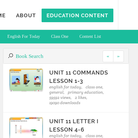
ME
ABOUT
EDUCATION CONTENT
English For Today
Class One
Content List
Book Search
«
»
UNIT 11 COMMANDS
LESSON 1-3
english for today,
class one,
general,
primary education,
59592 views,
2 likes,
19090 downloads
UNIT 11 LETTER I
LESSON 4-6
english for today,
class one,