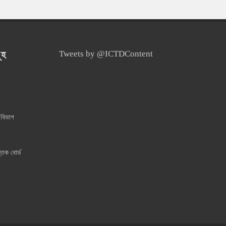
ূহ
Tweets by @ICTDContent
 বিভাগ
্তক বোর্ড