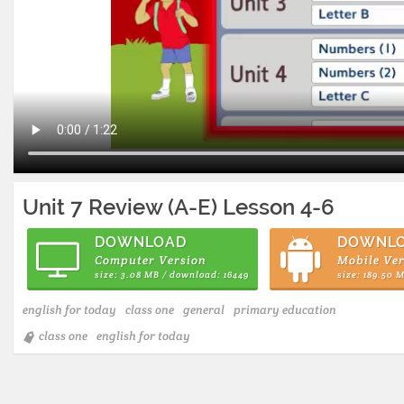
Unit 7 Review (A-E) Lesson 4-6
DOWNLOAD
DOWNL
Computer Version
Mobile Ve
size: 3.08 MB / download: 16449
size: 189.50 
english for today
class one
general
primary education
class one
english for today