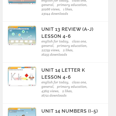
english for today,
class one,
general,
primary education,
50266 views,
1 likes,
23044 downloads
UNIT 13 REVIEW (A-J)
LESSON 4-6
english for today,
class one,
general,
primary education,
22759 views,
2 likes,
16255 downloads
UNIT 14 LETTER K
LESSON 4-6
english for today,
class one,
general,
primary education,
43615 views,
2 likes,
16721 downloads
UNIT 14 NUMBERS (I-5)