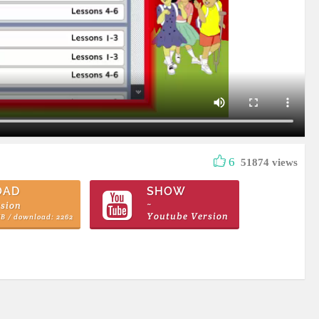
6
51874 views
OAD
SHOW
rsion
~
Youtube Version
MB / download: 2262