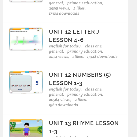
general,
primary education,
25051 views,
2 likes,
17304 downloads
UNIT 12 LETTER J
LESSON 4-6
english for today,
class one,
general,
primary education,
41174 views,
1 likes,
17348 downloads
UNIT 12 NUMBERS (5)
LESSON 1-3
english for today,
class one,
general,
primary education,
20564 views,
2 likes,
19611 downloads
UNIT 13 RHYME LESSON
1-3