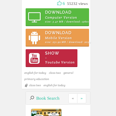
6
55232 views
DOWNLOAD
Computer Version
size: 3.47 MB / download: 13601
DOWNLOAD
Mobile Version
size: 231.92 MB / download: 2059
SHOW
~
Youtube Version
english for today
class two
general
primary education
class two
english for today
Book Search
«
»