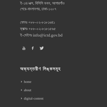
ই-১৪/এক্স, বিসিসি ভবন, আগারগাঁও
শেরে-বাংলানগর, ঢাকা-১২০৭
ফোনঃ
+৮৮-০২-৮১৮১৬৪১
ফ্যক্সঃ
+৮৮-০২-৮১৮১৫৬৫
ই-মেইলঃ
info@ictd.gov.bd
অভ্যন্তরীণ লিঙ্কসমূহ
home
about
digital-content