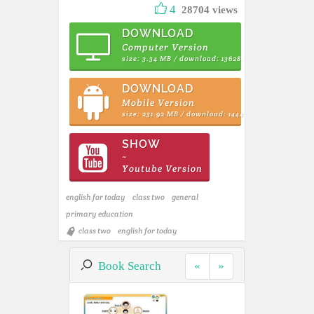
4
28704 views
DOWNLOAD
Computer Version
size: 3.34 MB / download: 13628
DOWNLOAD
Mobile Version
size: 231.92 MB / download: 1444
SHOW
~
Youtube Version
english for today
class two
general
primary education
class two
english for today
Book Search
«
»