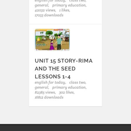
english for today,
class two,
general,
primary education,
42032 views,
1 likes,
17033 downloads
UNIT 15 STORY-RIMA
AND THE SEED
LESSONS 1-4
english for today,
class two,
general,
primary education,
82385 views,
302 likes,
16812 downloads