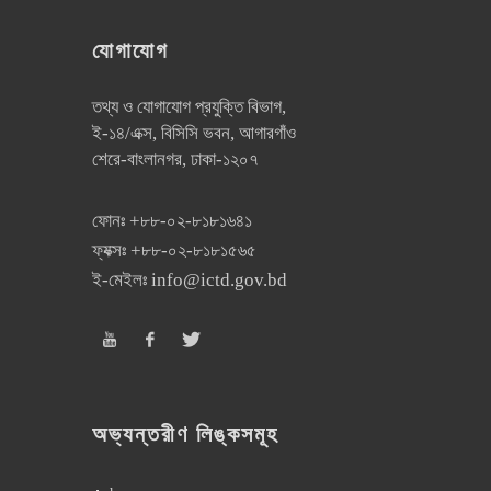
যোগাযোগ
তথ্য ও যোগাযোগ প্রযুক্তি বিভাগ,
ই-১৪/এক্স, বিসিসি ভবন, আগারগাঁও
শেরে-বাংলানগর, ঢাকা-১২০৭
ফোনঃ
+৮৮-০২-৮১৮১৬৪১
ফ্যক্সঃ
+৮৮-০২-৮১৮১৫৬৫
ই-মেইলঃ
info@ictd.gov.bd
অভ্যন্তরীণ লিঙ্কসমূহ