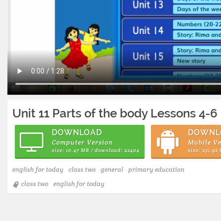
Unit 11 Parts of the body Lessons 4-6
DOWNLOAD
DOWNL
Computer Version
Mobile Ve
size: 10.47 MB / download: 22404
size: 231.92
english for today
class two
general
primary education
class two
english for today