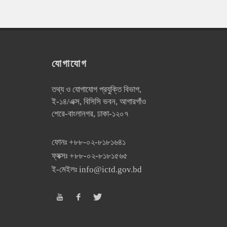
যোগাযোগ
তথ্য ও যোগাযোগ প্রযুক্তি বিভাগ,
ই-১৪/এক্স, বিসিসি ভবন, আগারগাঁও
শেরে-বাংলানগর, ঢাকা-১২০৭
ফোনঃ
+৮৮-০২-৮১৮১৬৪১
ফ্যক্সঃ
+৮৮-০২-৮১৮১৫৬৫
ই-মেইলঃ
info@ictd.gov.bd