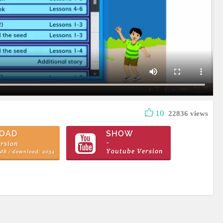
10
22836 views
OAD
SHOW
rsion
~
Youtube Version
 MB / download: 2034