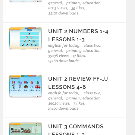
general,
primary education,
81715 views,
39 likes,
22163 downloads
UNIT 2 NUMBERS 1-4
LESSONS 1-3
english for today,
class two,
general,
primary education,
35438 views,
17 likes,
19260 downloads
UNIT 2 REVIEW FF-JJ
LESSONS 4-6
english for today,
class two,
general,
primary education,
39926 views,
7 likes,
19407 downloads
UNIT 3 COMMANDS
LESSONS 1-3