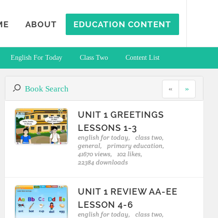
ME
ABOUT
EDUCATION CONTENT
English For Today
Class Two
Content List
Book Search
«
»
UNIT 1 GREETINGS
LESSONS 1-3
english for today,
class two,
general,
primary education,
41670 views,
102 likes,
22384 downloads
UNIT 1 REVIEW AA-EE
LESSON 4-6
english for today,
class two,