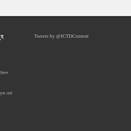
ূহ
Tweets by @ICTDContent
 বিভাগ
্তক বোর্ড