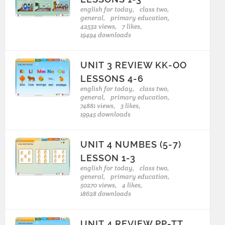
english for today,
class two,
general,
primary education,
42532 views,
7 likes,
19494 downloads
UNIT 3 REVIEW KK-OO
LESSONS 4-6
english for today,
class two,
general,
primary education,
74881 views,
3 likes,
19945 downloads
UNIT 4 NUMBES (5-7)
LESSON 1-3
english for today,
class two,
general,
primary education,
50270 views,
4 likes,
18628 downloads
UNIT 4 REVIEW PP-TT