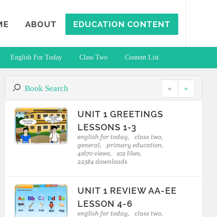
ME
ABOUT
EDUCATION CONTENT
English For Today
Class Two
Content List
Book Search
«
»
UNIT 1 GREETINGS
LESSONS 1-3
english for today,
class two,
general,
primary education,
41670 views,
102 likes,
22384 downloads
UNIT 1 REVIEW AA-EE
LESSON 4-6
english for today,
class two,