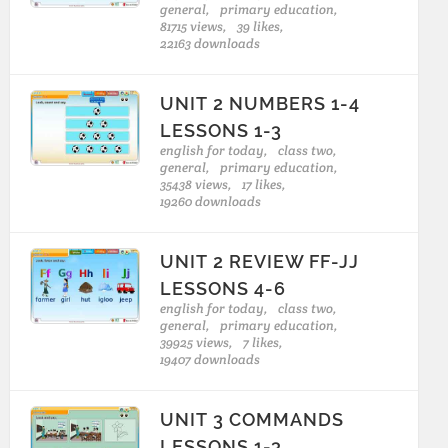
general,
primary education,
81715 views,
39 likes,
22163 downloads
UNIT 2 NUMBERS 1-4
LESSONS 1-3
english for today,
class two,
general,
primary education,
35438 views,
17 likes,
19260 downloads
UNIT 2 REVIEW FF-JJ
LESSONS 4-6
english for today,
class two,
general,
primary education,
39925 views,
7 likes,
19407 downloads
UNIT 3 COMMANDS
LESSONS 1-3