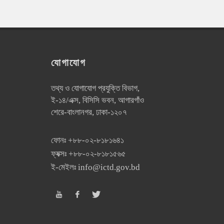
যোগাযোগ
তথ্য ও যোগাযোগ প্রযুক্তি বিভাগ,
ই-১৪/এক্স, বিসিসি ভবন, আগারগাঁও
শেরে-বাংলানগর, ঢাকা-১২০৭
ফোনঃ
+৮৮-০২-৮১৮১৬৪১
ফ্যক্সঃ
+৮৮-০২-৮১৮১৫৬৫
ই-মেইলঃ
info@ictd.gov.bd