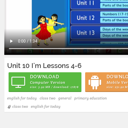
Unit 10 I'm Lessons 4-6
DOWNLOAD
DOWNL
Computer Version
Mobile Ver
size: 3.92 MB / download: 17878
size: 231.92 
english for today
class two
general
primary education
class two
english for today