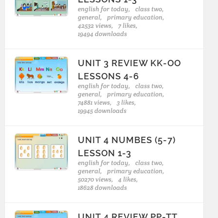
english for today,
class two,
general,
primary education,
42532 views,
7 likes,
19494 downloads
UNIT 3 REVIEW KK-OO
LESSONS 4-6
english for today,
class two,
general,
primary education,
74881 views,
3 likes,
19945 downloads
UNIT 4 NUMBES (5-7)
LESSON 1-3
english for today,
class two,
general,
primary education,
50270 views,
4 likes,
18628 downloads
UNIT 4 REVIEW PP-TT