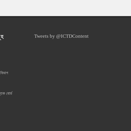
ূহ
Tweets by @ICTDContent
 বিভাগ
্তক বোর্ড