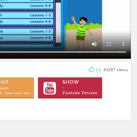
12
43207 views
OAD
SHOW
sion
~
Youtube Version
MB / download: 1800