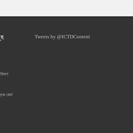
ূহ
Tweets by @ICTDContent
 বিভাগ
্তক বোর্ড