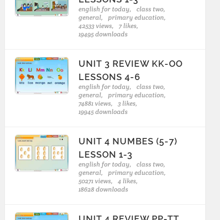
english for today,
class two,
general,
primary education,
42533 views,
7 likes,
19495 downloads
UNIT 3 REVIEW KK-OO
LESSONS 4-6
english for today,
class two,
general,
primary education,
74881 views,
3 likes,
19945 downloads
UNIT 4 NUMBES (5-7)
LESSON 1-3
english for today,
class two,
general,
primary education,
50271 views,
4 likes,
18628 downloads
UNIT 4 REVIEW PP-TT