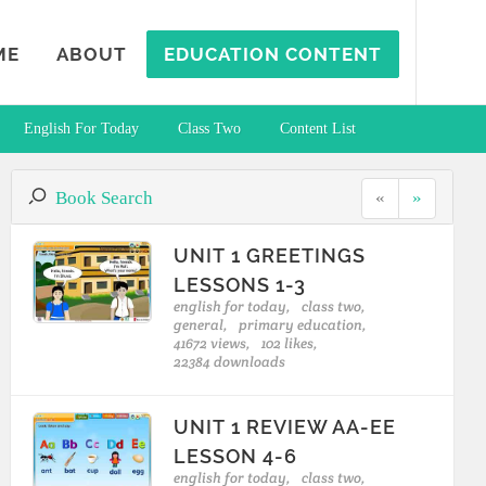
ME
ABOUT
EDUCATION CONTENT
English For Today
Class Two
Content List
Book Search
«
»
UNIT 1 GREETINGS
LESSONS 1-3
english for today,
class two,
general,
primary education,
41672 views,
102 likes,
22384 downloads
UNIT 1 REVIEW AA-EE
LESSON 4-6
english for today,
class two,