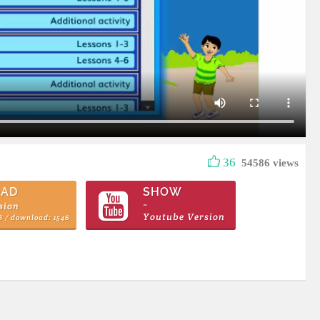
36
54586 views
AD
SHOW
sion
~
Youtube Version
B / download: 1546