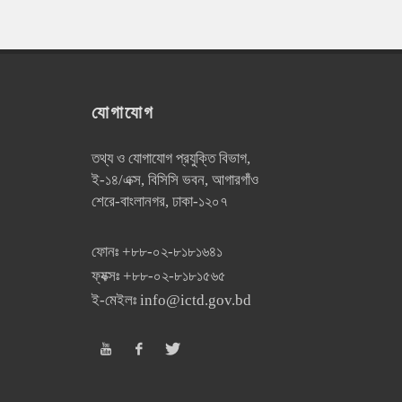
যোগাযোগ
তথ্য ও যোগাযোগ প্রযুক্তি বিভাগ,
ই-১৪/এক্স, বিসিসি ভবন, আগারগাঁও
শেরে-বাংলানগর, ঢাকা-১২০৭
ফোনঃ
+৮৮-০২-৮১৮১৬৪১
ফ্যক্সঃ
+৮৮-০২-৮১৮১৫৬৫
ই-মেইলঃ
info@ictd.gov.bd