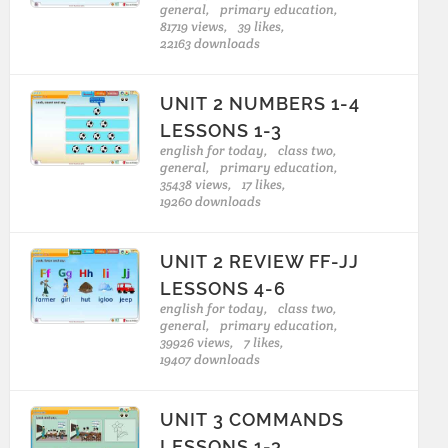
general,
primary education,
81719 views,
39 likes,
22163 downloads
UNIT 2 NUMBERS 1-4
LESSONS 1-3
english for today,
class two,
general,
primary education,
35438 views,
17 likes,
19260 downloads
UNIT 2 REVIEW FF-JJ
LESSONS 4-6
english for today,
class two,
general,
primary education,
39926 views,
7 likes,
19407 downloads
UNIT 3 COMMANDS
LESSONS 1-3