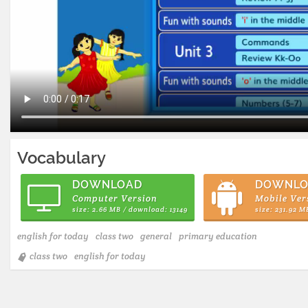
Vocabulary
DOWNLOAD
DOWNLO
Computer Version
Mobile Ver
size: 2.66 MB / download: 13149
size: 231.92 M
english for today
class two
general
primary education
class two
english for today