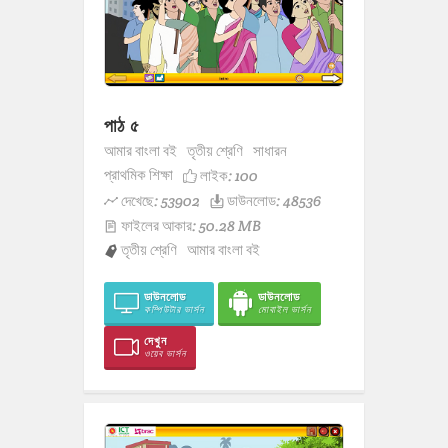
পাঠ ৫
আমার বাংলা বই
তৃতীয় শ্রেণি
সাধারন
প্রাথমিক শিক্ষা
লাইক:
100
দেখেছে: 53902
ডাউনলোড: 48536
ফাইলের আকার: 50.28 MB
তৃতীয় শ্রেণি
আমার বাংলা বই
ডাউনলোড
ডাউনলোড
কম্পিউটার ভার্সন
মোবাইল ভার্সন
দেখুন
ওয়েব ভার্সন