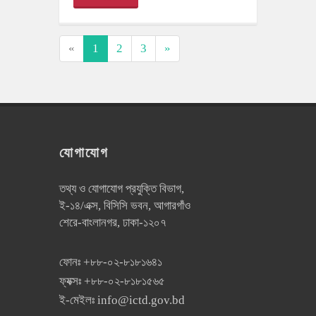
«
1
2
3
»
যোগাযোগ
তথ্য ও যোগাযোগ প্রযুক্তি বিভাগ,
ই-১৪/এক্স, বিসিসি ভবন, আগারগাঁও
শেরে-বাংলানগর, ঢাকা-১২০৭
ফোনঃ
+৮৮-০২-৮১৮১৬৪১
ফ্যক্সঃ
+৮৮-০২-৮১৮১৫৬৫
ই-মেইলঃ
info@ictd.gov.bd