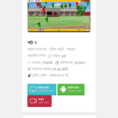
পাঠ ৭
আমার বাংলা বই
তৃতীয় শ্রেণি
সাধারন
প্রাথমিক শিক্ষা
লাইক:
56
দেখেছে: 76488
ডাউনলোড: 30320
ফাইলের আকার: 16.29 MB
তৃতীয় শ্রেণি
আমার বাংলা বই
ডাউনলোড
ডাউনলোড
কম্পিউটার ভার্সন
মোবাইল ভার্সন
দেখুন
ওয়েব ভার্সন