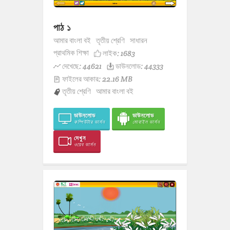
পাঠ ১
আমার বাংলা বই
তৃতীয় শ্রেণি
সাধারন
প্রাথমিক শিক্ষা
লাইক:
1683
দেখেছে: 44621
ডাউনলোড: 44333
ফাইলের আকার: 22.16 MB
তৃতীয় শ্রেণি
আমার বাংলা বই
ডাউনলোড
ডাউনলোড
কম্পিউটার ভার্সন
মোবাইল ভার্সন
দেখুন
ওয়েব ভার্সন