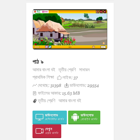
পাঠ ৯
আমার বাংলা বই
তৃতীয় শ্রেণি
সাধারন
প্রাথমিক শিক্ষা
লাইক:
37
দেখেছে: 31398
ডাউনলোড: 29554
ফাইলের আকার: 15.63 MB
তৃতীয় শ্রেণি
আমার বাংলা বই
ডাউনলোড
ডাউনলোড
কম্পিউটার ভার্সন
মোবাইল ভার্সন
দেখুন
ওয়েব ভার্সন