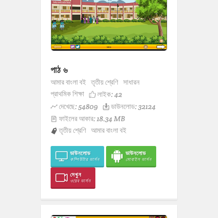
পাঠ ৬
আমার বাংলা বই
তৃতীয় শ্রেণি
সাধারন
প্রাথমিক শিক্ষা
লাইক:
42
দেখেছে: 54809
ডাউনলোড: 32124
ফাইলের আকার: 18.34 MB
তৃতীয় শ্রেণি
আমার বাংলা বই
ডাউনলোড
ডাউনলোড
কম্পিউটার ভার্সন
মোবাইল ভার্সন
দেখুন
ওয়েব ভার্সন