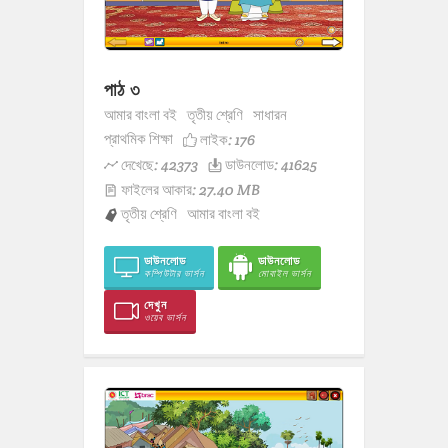
পাঠ ৩
আমার বাংলা বই
তৃতীয় শ্রেণি
সাধারন
প্রাথমিক শিক্ষা
লাইক:
176
দেখেছে: 42373
ডাউনলোড: 41625
ফাইলের আকার: 27.40 MB
তৃতীয় শ্রেণি
আমার বাংলা বই
ডাউনলোড
ডাউনলোড
কম্পিউটার ভার্সন
মোবাইল ভার্সন
দেখুন
ওয়েব ভার্সন