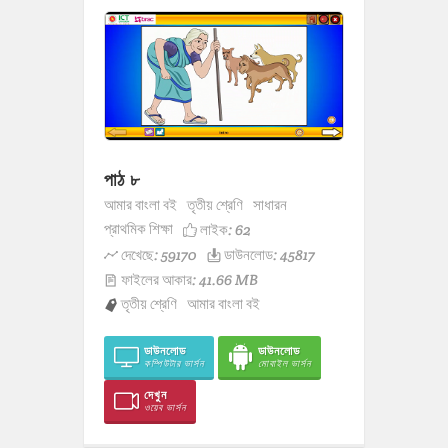
পাঠ ৮
আমার বাংলা বই
তৃতীয় শ্রেণি
সাধারন
প্রাথমিক শিক্ষা
লাইক:
62
দেখেছে: 59170
ডাউনলোড: 45817
ফাইলের আকার: 41.66 MB
তৃতীয় শ্রেণি
আমার বাংলা বই
ডাউনলোড
ডাউনলোড
কম্পিউটার ভার্সন
মোবাইল ভার্সন
দেখুন
ওয়েব ভার্সন