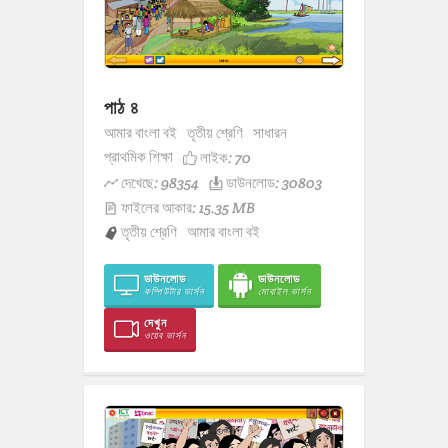
পাঠ ৪
আমার বাংলা বই
তৃতীয় শ্রেণি
সাধারন
প্রাথমিক শিক্ষা
লাইক:
70
দেখেছে: 98354
ডাউনলোড: 30803
ফাইলের আকার: 15.35 MB
তৃতীয় শ্রেণি
আমার বাংলা বই
ডাউনলোড
ডাউনলোড
কম্পিউটার ভার্সন
মোবাইল ভার্সন
দেখুন
ওয়েব ভার্সন