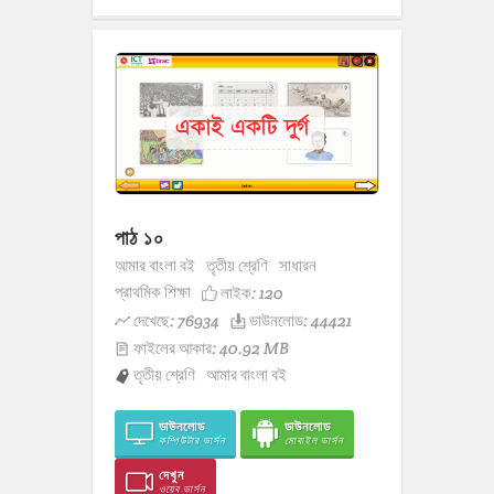
পাঠ ১০
আমার বাংলা বই
তৃতীয় শ্রেণি
সাধারন
প্রাথমিক শিক্ষা
লাইক:
120
দেখেছে: 76934
ডাউনলোড: 44421
ফাইলের আকার: 40.92 MB
তৃতীয় শ্রেণি
আমার বাংলা বই
ডাউনলোড
ডাউনলোড
কম্পিউটার ভার্সন
মোবাইল ভার্সন
দেখুন
ওয়েব ভার্সন