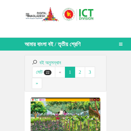
আমার বাংলা বই / তৃতীয় শ্রেণি
বই অনুসন্ধান
মোট
«
1
2
3
22
»