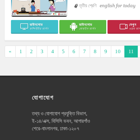
তৃতীয় শ্রেণি
english for today
ডাউনলোড
ডাউনলোড
দেখুন
কম্পিউটার ভার্সন
মোবাইল ভার্সন
ওয়েব ভার্
«
1
2
3
4
5
6
7
8
9
10
11
যোগাযোগ
তথ্য ও যোগাযোগ প্রযুক্তি বিভাগ,
ই-১৪/এক্স, বিসিসি ভবন, আগারগাঁও
শেরে-বাংলানগর, ঢাকা-১২০৭