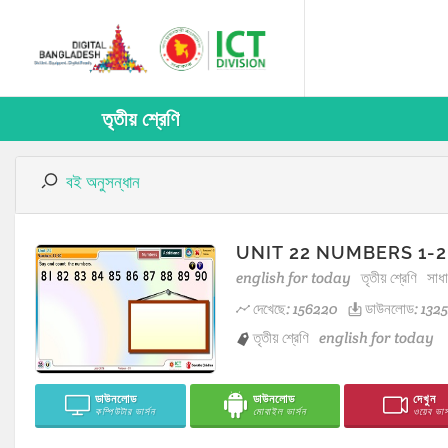
তৃতীয় শ্রেণি
বই অনুসন্ধান
UNIT 22 NUMBERS 1-2
english for today
তৃতীয় শ্রেণি
সাধ
দেখেছে: 156220
ডাউনলোড: 1325
তৃতীয় শ্রেণি
english for today
ডাউনলোড
ডাউনলোড
দেখুন
কম্পিউটার ভার্সন
মোবাইল ভার্সন
ওয়েব ভার্