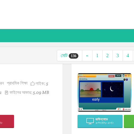
মোট
«
1
2
3
4
136
ারন
প্রাথমিক শিক্ষা
লাইক:
5
1
ফাইলের আকার: 5.09 MB
ডাউনলোড
সন
কম্পিউটার ভার্সন