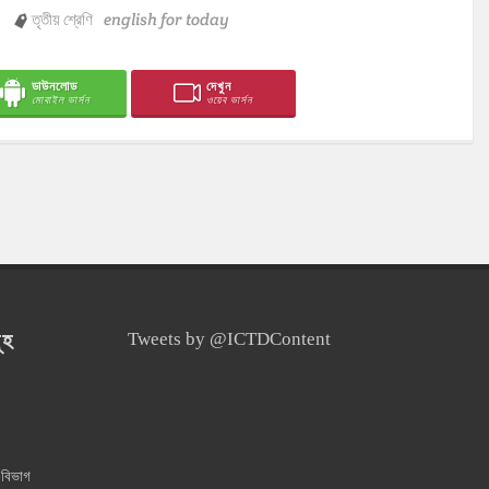
তৃতীয় শ্রেণি
english for today
ডাউনলোড
দেখুন
মোবাইল ভার্সন
ওয়েব ভার্সন
ূহ
Tweets by @ICTDContent
 বিভাগ