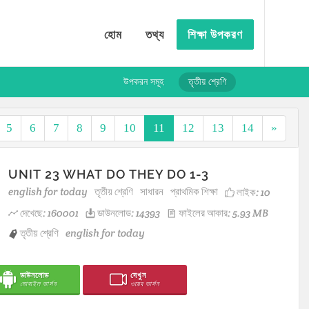
হোম
তথ্য
শিক্ষা উপকরণ
উপকরন সমূহ
তৃতীয় শ্রেণি
5
6
7
8
9
10
11
12
13
14
»
UNIT 23 WHAT DO THEY DO 1-3
english for today
তৃতীয় শ্রেণি
সাধারন
প্রাথমিক শিক্ষা
লাইক:
10
দেখেছে: 160001
ডাউনলোড: 14393
ফাইলের আকার: 5.93 MB
তৃতীয় শ্রেণি
english for today
ডাউনলোড
দেখুন
মোবাইল ভার্সন
ওয়েব ভার্সন