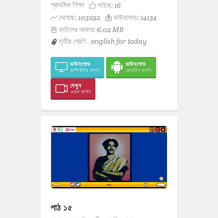
প্রাথমিক শিক্ষা
লাইক:
16
দেখেছে: 103292
ডাউনলোড: 14134
ফাইলের আকার: 6.02 MB
তৃতীয় শ্রেণি
english for today
ডাউনলোড
ডাউনলোড
কম্পিউটার ভার্সন
মোবাইল ভার্সন
দেখুন
ওয়েব ভার্সন
পাঠ ১৫