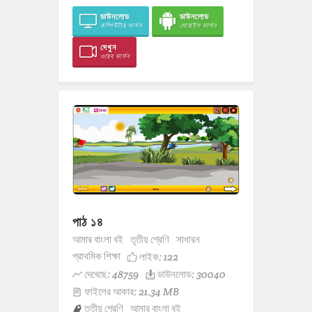
ডাউনলোড
ডাউনলোড
কম্পিউটার ভার্সন
মোবাইল ভার্সন
দেখুন
ওয়েব ভার্সন
পাঠ ১৪
আমার বাংলা বই
তৃতীয় শ্রেণি
সাধারন
প্রাথমিক শিক্ষা
লাইক:
122
দেখেছে: 48759
ডাউনলোড: 30040
ফাইলের আকার: 21.34 MB
তৃতীয় শ্রেণি
আমার বাংলা বই