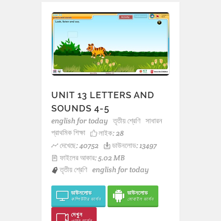
UNIT 13 LETTERS AND
SOUNDS 4-5
english for today
তৃতীয় শ্রেণি
সাধারন
প্রাথমিক শিক্ষা
লাইক:
28
দেখেছে: 40752
ডাউনলোড: 13497
ফাইলের আকার: 5.02 MB
তৃতীয় শ্রেণি
english for today
ডাউনলোড
ডাউনলোড
কম্পিউটার ভার্সন
মোবাইল ভার্সন
দেখুন
ওয়েব ভার্সন