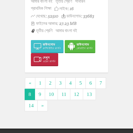
আমার বাংলা বই
তৃতীয় শ্রেণি
সাধারন
প্রাথমিক শিক্ষা
লাইক:
16
দেখেছে: 52510
ডাউনলোড: 33683
ফাইলের আকার: 27.23 MB
তৃতীয় শ্রেণি
আমার বাংলা বই
ডাউনলোড
ডাউনলোড
কম্পিউটার ভার্সন
মোবাইল ভার্সন
দেখুন
ওয়েব ভার্সন
«
1
2
3
4
5
6
7
8
9
10
11
12
13
14
»