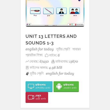
UNIT 13 LETTERS AND
SOUNDS 1-3
english for today
তৃতীয় শ্রেণি
সাধারন
প্রাথমিক শিক্ষা
লাইক:
6
দেখেছে: 67450
ডাউনলোড: 13670
ফাইলের আকার: 4.98 MB
তৃতীয় শ্রেণি
english for today
ডাউনলোড
ডাউনলোড
কম্পিউটার ভার্সন
মোবাইল ভার্সন
দেখুন
ওয়েব ভার্সন