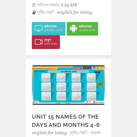
ফাইলের আকার: 6.65 MB
তৃতীয় শ্রেণি
english for today
ডাউনলোড
ডাউনলোড
কম্পিউটার ভার্সন
মোবাইল ভার্সন
দেখুন
ওয়েব ভার্সন
UNIT 15 NAMES OF THE
DAYS AND MONTHS 4-6
english for today
তৃতীয় শ্রেণি
সাধারন