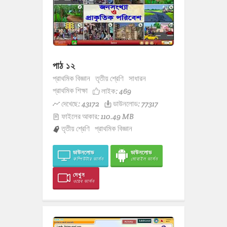
পাঠ ১২
প্রাথমিক বিজ্ঞান
তৃতীয় শ্রেণি
সাধারন
প্রাথমিক শিক্ষা
লাইক:
469
দেখেছে: 43172
ডাউনলোড: 77317
ফাইলের আকার: 110.49 MB
তৃতীয় শ্রেণি
প্রাথমিক বিজ্ঞান
ডাউনলোড
ডাউনলোড
কম্পিউটার ভার্সন
মোবাইল ভার্সন
দেখুন
ওয়েব ভার্সন