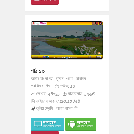
পাঠ ১৩
আমার বাংলা বই
তৃতীয় শ্রেণি
সাধারন
প্রাথমিক শিক্ষা
লাইক:
20
দেখেছে: 46235
ডাউনলোড: 51556
ফাইলের আকার: 120.40 MB
তৃতীয় শ্রেণি
আমার বাংলা বই
ডাউনলোড
ডাউনলোড
কম্পিউটার ভার্সন
মোবাইল ভার্সন