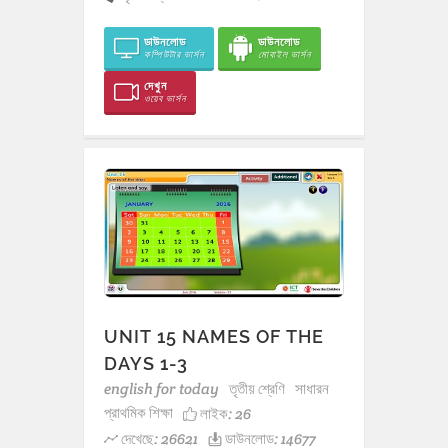
ডাউনলোড
ডাউনলোড
কম্পিউটার ভার্সন
মোবাইল ভার্সন
দেখুন
ওয়েব ভার্সন
UNIT 15 NAMES OF THE
DAYS 1-3
english for today
তৃতীয় শ্রেণি
সাধারন
প্রাথমিক শিক্ষা
লাইক:
26
দেখেছে: 26621
ডাউনলোড: 14677