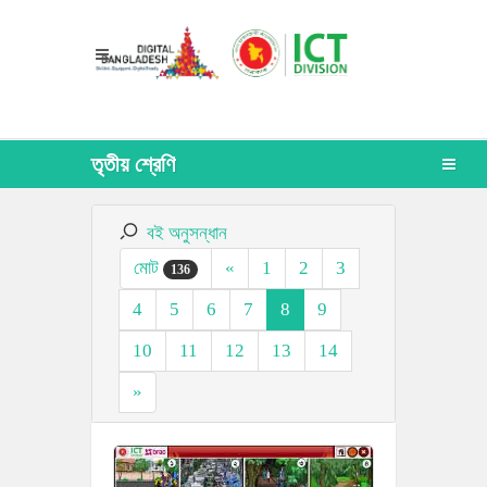
তৃতীয় শ্রেণি
বই অনুসন্ধান
মোট
«
1
2
3
136
4
5
6
7
8
9
10
11
12
13
14
»