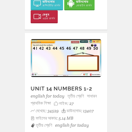
ডাউনলোড
ডাউনলোড
কম্পিউটার ভার্সন
মোবাইল ভার্সন
দেখুন
ওয়েব ভার্সন
UNIT 14 NUMBERS 1-2
english for today
তৃতীয় শ্রেণি
সাধারন
প্রাথমিক শিক্ষা
লাইক:
27
দেখেছে: 34529
ডাউনলোড: 13407
ফাইলের আকার: 5.14 MB
তৃতীয় শ্রেণি
english for today