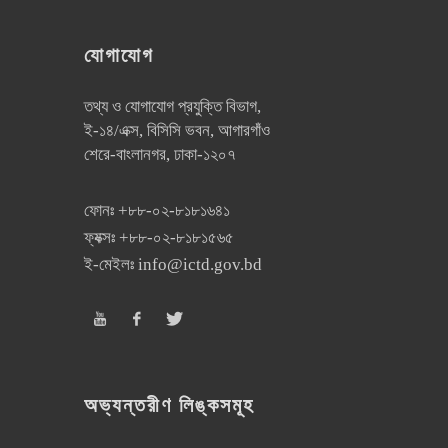
যোগাযোগ
তথ্য ও যোগাযোগ প্রযুক্তি বিভাগ,
ই-১৪/এক্স, বিসিসি ভবন, আগারগাঁও
শেরে-বাংলানগর, ঢাকা-১২০৭
ফোনঃ
+৮৮-০২-৮১৮১৬৪১
ফ্যক্সঃ
+৮৮-০২-৮১৮১৫৬৫
ই-মেইলঃ
info@ictd.gov.bd
অভ্যন্তরীণ লিঙ্কসমূহ