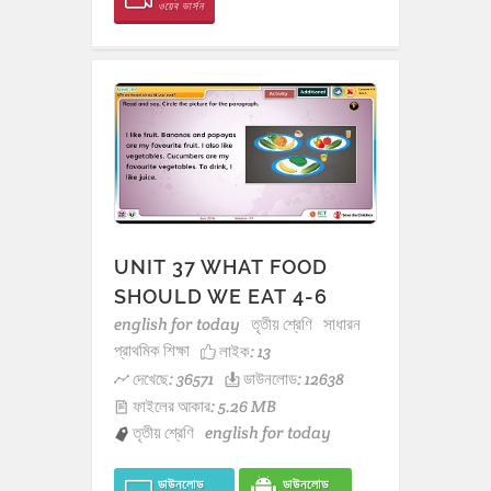
ওয়েব ভার্সন
UNIT 37 WHAT FOOD
SHOULD WE EAT 4-6
english for today
তৃতীয় শ্রেণি
সাধারন
প্রাথমিক শিক্ষা
লাইক:
13
দেখেছে: 36571
ডাউনলোড: 12638
ফাইলের আকার: 5.26 MB
তৃতীয় শ্রেণি
english for today
ডাউনলোড
ডাউনলোড