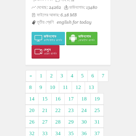
দেখেছে: 24262
ডাউনলোড: 13480
ফাইলের আকার: 6.28 MB
তৃতীয় শ্রেণি
english for today
ডাউনলোড
ডাউনলোড
কম্পিউটার ভার্সন
মোবাইল ভার্সন
দেখুন
ওয়েব ভার্সন
«
1
2
3
4
5
6
7
8
9
10
11
12
13
14
15
16
17
18
19
20
21
22
23
24
25
26
27
28
29
30
31
32
33
34
35
36
37