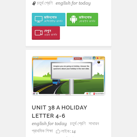
চতুর্থ শ্রেণি
english for today
ডাউনলোড
ডাউনলোড
কম্পিউটার ভার্সন
মোবাইল ভার্সন
দেখুন
ওয়েব ভার্সন
UNIT 38 A HOLIDAY
LETTER 4-6
english for today
চতুর্থ শ্রেণি
সাধারন
প্রাথমিক শিক্ষা
লাইক:
14