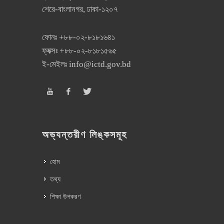
শেরে-বাংলানগর, ঢাকা-১২০৭
ফোনঃ
+৮৮-০২-৮১৮১৬৪১
ফ্যক্সঃ
+৮৮-০২-৮১৮১৫৬৫
ই-মেইলঃ
info@ictd.gov.bd
অভ্যন্তরীণ লিঙ্কসমূহ
হোম
তথ্য
শিক্ষা উপকরণ