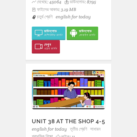
দেখেছে: 45064
ডাউনলোড: 8795
ফাইলের আকার: 3.19 MB
চতুর্থ শ্রেণি
english for today
ডাউনলোড
ডাউনলোড
কম্পিউটার ভার্সন
মোবাইল ভার্সন
দেখুন
ওয়েব ভার্সন
UNIT 38 AT THE SHOP 4-5
english for today
তৃতীয় শ্রেণি
সাধারন
প্রাথমিক শিক্ষা
লাইক:
11