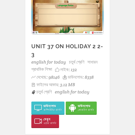
UNIT 37 ON HOLIDAY 2 2-
3
english for today
চতুর্থ শ্রেণি
সাধারন
প্রাথমিক শিক্ষা
লাইক:
132
দেখেছে: 98146
ডাউনলোড: 8338
ফাইলের আকার: 3.12 MB
চতুর্থ শ্রেণি
english for today
ডাউনলোড
ডাউনলোড
কম্পিউটার ভার্সন
মোবাইল ভার্সন
দেখুন
ওয়েব ভার্সন