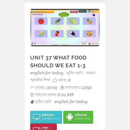
UNIT 37 WHAT FOOD
SHOULD WE EAT 1-3
english for today
তৃতীয় শ্রেণি
সাধারন
প্রাথমিক শিক্ষা
লাইক:
8
দেখেছে: 30719
ডাউনলোড: 12792
ফাইলের আকার: 6.02 MB
তৃতীয় শ্রেণি
english for today
ডাউনলোড
ডাউনলোড
কম্পিউটার ভার্সন
মোবাইল ভার্সন
দেখুন