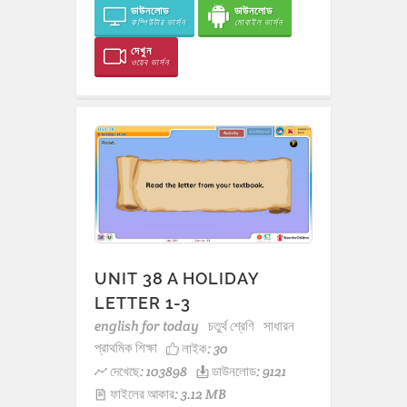
ডাউনলোড
ডাউনলোড
কম্পিউটার ভার্সন
মোবাইল ভার্সন
দেখুন
ওয়েব ভার্সন
UNIT 38 A HOLIDAY
LETTER 1-3
english for today
চতুর্থ শ্রেণি
সাধারন
প্রাথমিক শিক্ষা
লাইক:
30
দেখেছে: 103898
ডাউনলোড: 9121
ফাইলের আকার: 3.12 MB