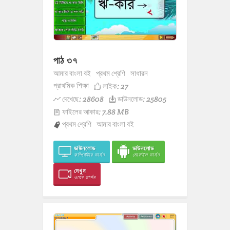
পাঠ ৩৭
আমার বাংলা বই
প্রথম শ্রেণি
সাধারন
প্রাথমিক শিক্ষা
লাইক:
27
দেখেছে: 28608
ডাউনলোড: 25805
ফাইলের আকার: 7.88 MB
প্রথম শ্রেণি
আমার বাংলা বই
ডাউনলোড
ডাউনলোড
কম্পিউটার ভার্সন
মোবাইল ভার্সন
দেখুন
ওয়েব ভার্সন