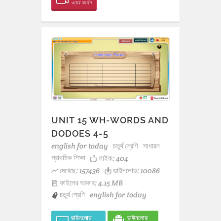
ওয়েব ভার্সন
UNIT 15 WH-WORDS AND
DODOES 4-5
english for today
চতুর্থ শ্রেণি
সাধারন
প্রাথমিক শিক্ষা
লাইক:
404
দেখেছে: 157436
ডাউনলোড: 10086
ফাইলের আকার: 4.15 MB
চতুর্থ শ্রেণি
english for today
ডাউনলোড
ডাউনলোড