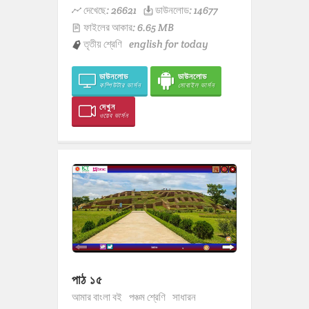
দেখেছে: 26621
ডাউনলোড: 14677
ফাইলের আকার: 6.65 MB
তৃতীয় শ্রেণি
english for today
ডাউনলোড
ডাউনলোড
কম্পিউটার ভার্সন
মোবাইল ভার্সন
দেখুন
ওয়েব ভার্সন
পাঠ ১৫
আমার বাংলা বই
পঞ্চম শ্রেণি
সাধারন