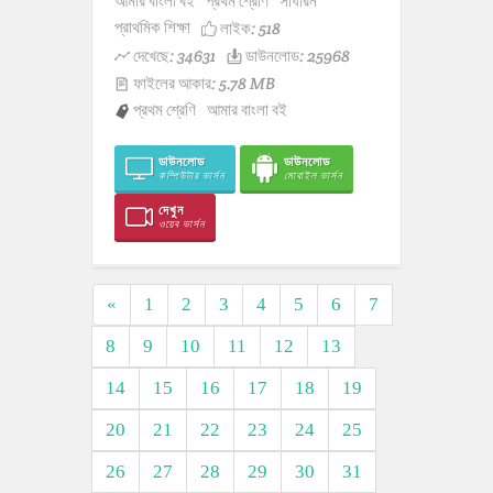
আমার বাংলা বই
প্রথম শ্রেণি
সাধারন
প্রাথমিক শিক্ষা
লাইক:
518
দেখেছে: 34631
ডাউনলোড: 25968
ফাইলের আকার: 5.78 MB
প্রথম শ্রেণি
আমার বাংলা বই
ডাউনলোড
ডাউনলোড
কম্পিউটার ভার্সন
মোবাইল ভার্সন
দেখুন
ওয়েব ভার্সন
«
1
2
3
4
5
6
7
8
9
10
11
12
13
14
15
16
17
18
19
20
21
22
23
24
25
26
27
28
29
30
31