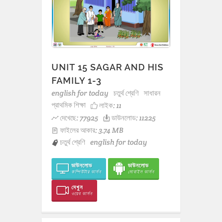
UNIT 15 SAGAR AND HIS
FAMILY 1-3
english for today
চতুর্থ শ্রেণি
সাধারন
প্রাথমিক শিক্ষা
লাইক:
11
দেখেছে: 77925
ডাউনলোড: 11225
ফাইলের আকার: 3.74 MB
চতুর্থ শ্রেণি
english for today
ডাউনলোড
ডাউনলোড
কম্পিউটার ভার্সন
মোবাইল ভার্সন
দেখুন
ওয়েব ভার্সন