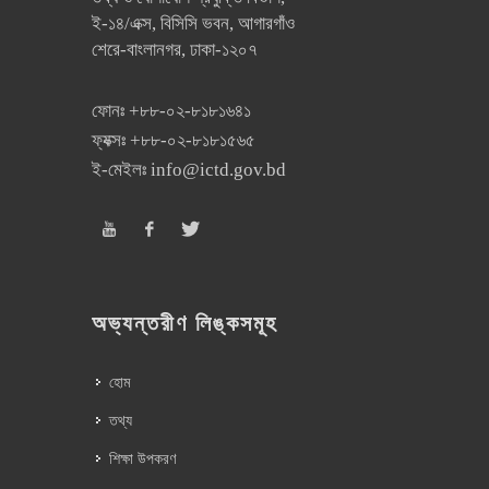
ই-১৪/এক্স, বিসিসি ভবন, আগারগাঁও
শেরে-বাংলানগর, ঢাকা-১২০৭
ফোনঃ
+৮৮-০২-৮১৮১৬৪১
ফ্যক্সঃ
+৮৮-০২-৮১৮১৫৬৫
ই-মেইলঃ
info@ictd.gov.bd
অভ্যন্তরীণ লিঙ্কসমূহ
হোম
তথ্য
শিক্ষা উপকরণ