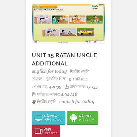
UNIT 15 RATAN UNCLE
ADDITIONAL
english for today
দ্বিতীয় শ্রেণি
সাধারন
প্রাথমিক শিক্ষা
লাইক:
1
দেখেছে: 42039
ডাউনলোড: 17033
ফাইলের আকার: 4.94 MB
দ্বিতীয় শ্রেণি
english for today
ডাউনলোড
ডাউনলোড
কম্পিউটার ভার্সন
মোবাইল ভার্সন
দেখুন
ওয়েব ভার্সন