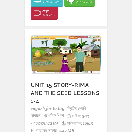
কম্পিউটার ভার্সন
মোবাইল ভার্সন
দেখুন
ওয়েব ভার্সন
UNIT 15 STORY-RIMA
AND THE SEED LESSONS
1-4
english for today
দ্বিতীয় শ্রেণি
সাধারন
প্রাথমিক শিক্ষা
লাইক:
302
দেখেছে: 82393
ডাউনলোড: 16813
ফাইলের আকার: 4.47 MB