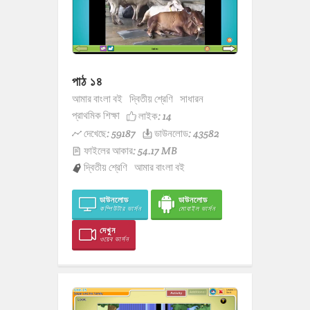
পাঠ ১৪
আমার বাংলা বই
দ্বিতীয় শ্রেণি
সাধারন
প্রাথমিক শিক্ষা
লাইক:
14
দেখেছে: 59187
ডাউনলোড: 43582
ফাইলের আকার: 54.17 MB
দ্বিতীয় শ্রেণি
আমার বাংলা বই
ডাউনলোড
ডাউনলোড
কম্পিউটার ভার্সন
মোবাইল ভার্সন
দেখুন
ওয়েব ভার্সন