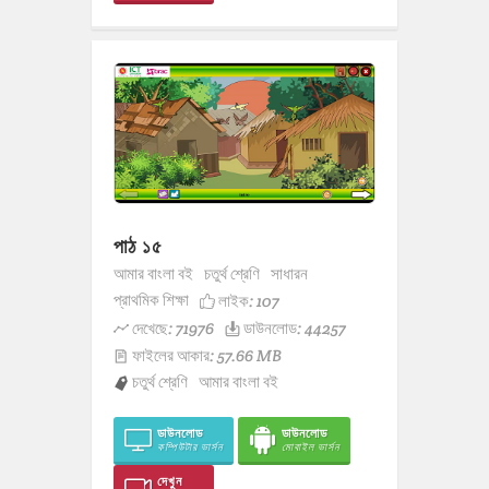
পাঠ ১৫
আমার বাংলা বই
চতুর্থ শ্রেণি
সাধারন
প্রাথমিক শিক্ষা
লাইক:
107
দেখেছে: 71976
ডাউনলোড: 44257
ফাইলের আকার: 57.66 MB
চতুর্থ শ্রেণি
আমার বাংলা বই
ডাউনলোড
ডাউনলোড
কম্পিউটার ভার্সন
মোবাইল ভার্সন
দেখুন