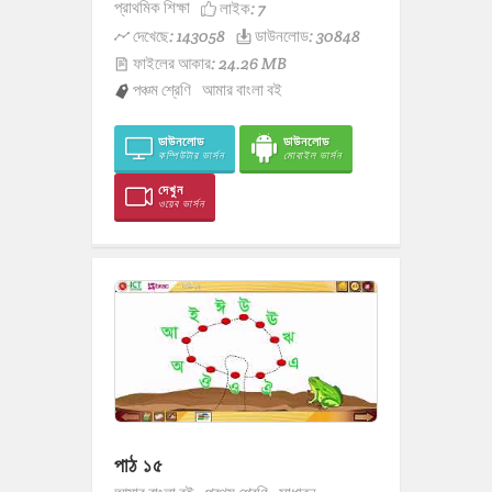
প্রাথমিক শিক্ষা
লাইক:
7
দেখেছে: 143058
ডাউনলোড: 30848
ফাইলের আকার: 24.26 MB
পঞ্চম শ্রেণি
আমার বাংলা বই
ডাউনলোড
ডাউনলোড
কম্পিউটার ভার্সন
মোবাইল ভার্সন
দেখুন
ওয়েব ভার্সন
পাঠ ১৫