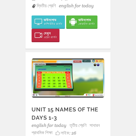
দ্বিতীয় শ্রেণি
english for today
ডাউনলোড
ডাউনলোড
কম্পিউটার ভার্সন
মোবাইল ভার্সন
দেখুন
ওয়েব ভার্সন
UNIT 15 NAMES OF THE
DAYS 1-3
english for today
তৃতীয় শ্রেণি
সাধারন
প্রাথমিক শিক্ষা
লাইক:
26