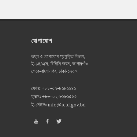
যোগাযোগ
তথ্য ও যোগাযোগ প্রযুক্তি বিভাগ,
ই-১৪/এক্স, বিসিসি ভবন, আগারগাঁও
শেরে-বাংলানগর, ঢাকা-১২০৭
ফোনঃ
+৮৮-০২-৮১৮১৬৪১
ফ্যক্সঃ
+৮৮-০২-৮১৮১৫৬৫
ই-মেইলঃ
info@ictd.gov.bd