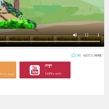
96
44373 দেখেছে
দেখুন
~
ইউটিউব ভার্সন
াউনলোড: 5442