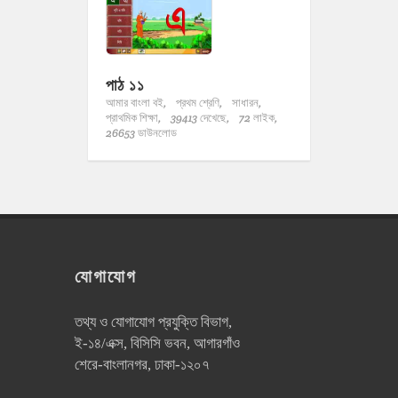
পাঠ ১১
আমার বাংলা বই,
প্রথম শ্রেণি,
সাধারন,
প্রাথমিক শিক্ষা,
39413 দেখেছে,
72 লাইক,
26653 ডাউনলোড
যোগাযোগ
তথ্য ও যোগাযোগ প্রযুক্তি বিভাগ,
ই-১৪/এক্স, বিসিসি ভবন, আগারগাঁও
শেরে-বাংলানগর, ঢাকা-১২০৭