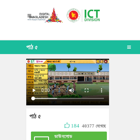
পাঠ ৫
পাঠ ৫
184
40377 দেখেছে
ডাউনলোড