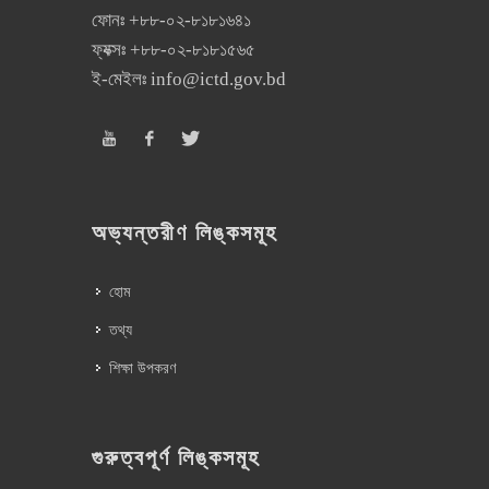
ফোনঃ
+৮৮-০২-৮১৮১৬৪১
ফ্যক্সঃ
+৮৮-০২-৮১৮১৫৬৫
ই-মেইলঃ
info@ictd.gov.bd
অভ্যন্তরীণ লিঙ্কসমূহ
হোম
তথ্য
শিক্ষা উপকরণ
গুরুত্বপূর্ণ লিঙ্কসমূহ