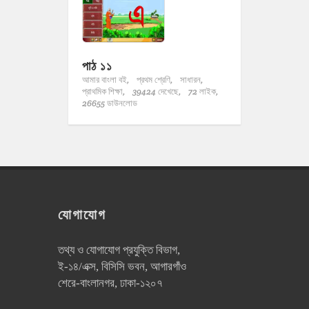
পাঠ ১১
আমার বাংলা বই,
প্রথম শ্রেণি,
সাধারন,
প্রাথমিক শিক্ষা,
39424 দেখেছে,
72 লাইক,
26655 ডাউনলোড
যোগাযোগ
তথ্য ও যোগাযোগ প্রযুক্তি বিভাগ,
ই-১৪/এক্স, বিসিসি ভবন, আগারগাঁও
শেরে-বাংলানগর, ঢাকা-১২০৭