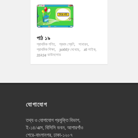
পাঠ ১৯
প্রাথমিক গণিত,
প্রথম শ্রেণি,
সাধারন,
প্রাথমিক শিক্ষা,
30667 দেখেছে,
16 লাইক,
35234 ডাউনলোড
যোগাযোগ
তথ্য ও যোগাযোগ প্রযুক্তি বিভাগ,
ই-১৪/এক্স, বিসিসি ভবন, আগারগাঁও
শেরে-বাংলানগর, ঢাকা-১২০৭