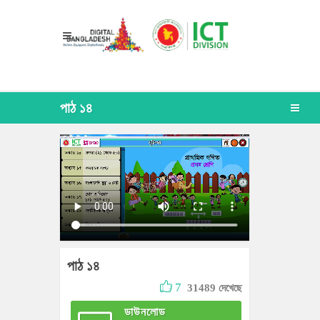
পাঠ ১৪
পাঠ ১৪
7
31489 দেখেছে
ডাউনলোড