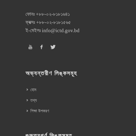
ফোনঃ
+৮৮-০২-৮১৮১৬৪১
ফ্যক্সঃ
+৮৮-০২-৮১৮১৫৬৫
ই-মেইলঃ
info@ictd.gov.bd
অভ্যন্তরীণ লিঙ্কসমূহ
হোম
তথ্য
শিক্ষা উপকরণ
গুরুত্বপূর্ণ লিঙ্কসমূহ