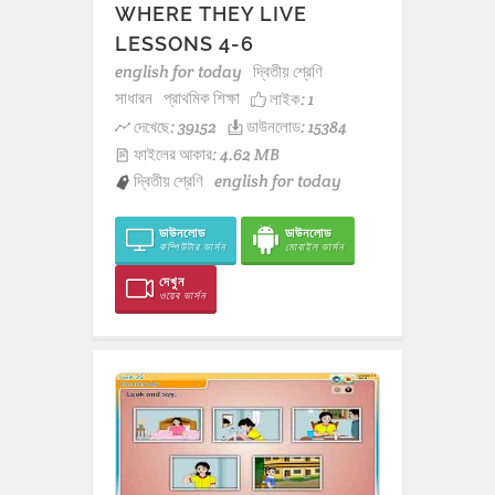
WHERE THEY LIVE
LESSONS 4-6
english for today
দ্বিতীয় শ্রেণি
সাধারন
প্রাথমিক শিক্ষা
লাইক:
1
দেখেছে: 39152
ডাউনলোড: 15384
ফাইলের আকার: 4.62 MB
দ্বিতীয় শ্রেণি
english for today
ডাউনলোড
ডাউনলোড
কম্পিউটার ভার্সন
মোবাইল ভার্সন
দেখুন
ওয়েব ভার্সন