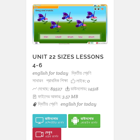
UNIT 22 SIZES LESSONS
4-6
english for today
দ্বিতীয় শ্রেণি
সাধারন
প্রাথমিক শিক্ষা
লাইক:
0
দেখেছে: 89527
ডাউনলোড: 14518
ফাইলের আকার: 3.57 MB
দ্বিতীয় শ্রেণি
english for today
ডাউনলোড
ডাউনলোড
কম্পিউটার ভার্সন
মোবাইল ভার্সন
দেখুন
ওয়েব ভার্সন