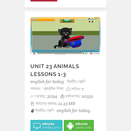
UNIT 23 ANIMALS
LESSONS 1-3
english for today
দ্বিতীয় শ্রেণি
সাধারন
প্রাথমিক শিক্ষা
লাইক:
7
দেখেছে: 31794
ডাউনলোড: 20332
ফাইলের আকার: 12.23 MB
দ্বিতীয় শ্রেণি
english for today
ডাউনলোড
ডাউনলোড
কম্পিউটার ভার্সন
মোবাইল ভার্সন