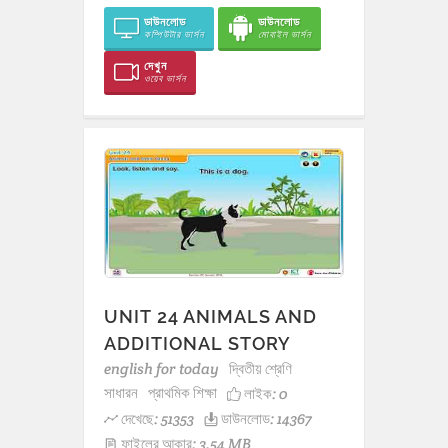
ডাউনলোড
ডাউনলোড
কম্পিউটার ভার্সন
মোবাইল ভার্সন
দেখুন
ওয়েব ভার্সন
UNIT 24 ANIMALS AND
ADDITIONAL STORY
english for today
দ্বিতীয় শ্রেণি
সাধারন
প্রাথমিক শিক্ষা
লাইক:
0
দেখেছে: 51353
ডাউনলোড: 14367
ফাইলের আকার: 3.54 MB