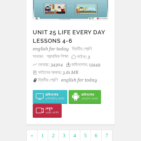
UNIT 25 LIFE EVERY DAY
LESSONS 4-6
english for today
দ্বিতীয় শ্রেণি
সাধারন
প্রাথমিক শিক্ষা
লাইক:
3
দেখেছে: 34304
ডাউনলোড: 13449
ফাইলের আকার: 3.61 MB
দ্বিতীয় শ্রেণি
english for today
ডাউনলোড
ডাউনলোড
কম্পিউটার ভার্সন
মোবাইল ভার্সন
দেখুন
ওয়েব ভার্সন
«
1
2
3
4
5
6
7