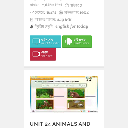
সাধারন
প্রাথমিক শিক্ষা
লাইক:
0
দেখেছে: 36831
ডাউনলোড: 15514
ফাইলের আকার: 4.19 MB
দ্বিতীয় শ্রেণি
english for today
ডাউনলোড
ডাউনলোড
কম্পিউটার ভার্সন
মোবাইল ভার্সন
দেখুন
ওয়েব ভার্সন
UNIT 24 ANIMALS AND