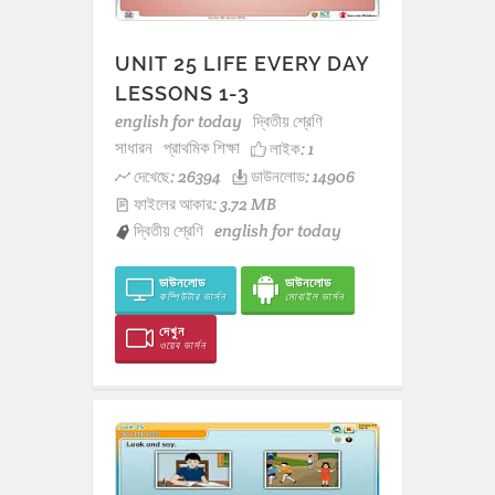
UNIT 25 LIFE EVERY DAY
LESSONS 1-3
english for today
দ্বিতীয় শ্রেণি
সাধারন
প্রাথমিক শিক্ষা
লাইক:
1
দেখেছে: 26394
ডাউনলোড: 14906
ফাইলের আকার: 3.72 MB
দ্বিতীয় শ্রেণি
english for today
ডাউনলোড
ডাউনলোড
কম্পিউটার ভার্সন
মোবাইল ভার্সন
দেখুন
ওয়েব ভার্সন