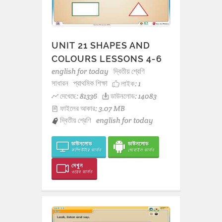
UNIT 21 SHAPES AND
COLOURS LESSONS 4-6
english for today
দ্বিতীয় শ্রেণি
সাধারন
প্রাথমিক শিক্ষা
লাইক:
1
দেখেছে: 81336
ডাউনলোড: 14083
ফাইলের আকার: 3.07 MB
দ্বিতীয় শ্রেণি
english for today
ডাউনলোড
ডাউনলোড
কম্পিউটার ভার্সন
মোবাইল ভার্সন
দেখুন
ওয়েব ভার্সন