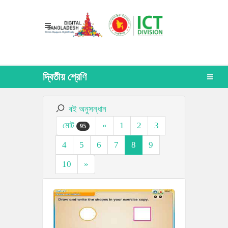
দ্বিতীয় শ্রেণি
বই অনুসন্ধান
মোট
«
1
2
3
95
4
5
6
7
8
9
10
»