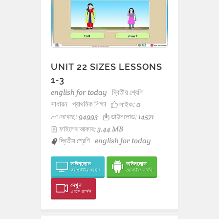
UNIT 22 SIZES LESSONS
1-3
english for today
দ্বিতীয় শ্রেণি
সাধারন
প্রাথমিক শিক্ষা
লাইক:
0
দেখেছে: 94993
ডাউনলোড: 14571
ফাইলের আকার: 3.44 MB
দ্বিতীয় শ্রেণি
english for today
ডাউনলোড
ডাউনলোড
কম্পিউটার ভার্সন
মোবাইল ভার্সন
দেখুন
ওয়েব ভার্সন