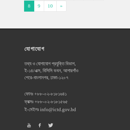
8
9
10
»
যোগাযোগ
তথ্য ও যোগাযোগ প্রযুক্তি বিভাগ,
ই-১৪/এক্স, বিসিসি ভবন, আগারগাঁও
শেরে-বাংলানগর, ঢাকা-১২০৭
ফোনঃ
+৮৮-০২-৮১৮১৬৪১
ফ্যক্সঃ
+৮৮-০২-৮১৮১৫৬৫
ই-মেইলঃ
info@ictd.gov.bd