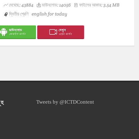
দেখেছে: 43884
ডাউনলোড: 14056
ফাইলের আকার: 3.54 MB
দ্বিতীয় শ্রেণি
english for today
ডাউনলোড
দেখুন
মোবাইল ভার্সন
ওয়েব ভার্সন
ূহ
Tweets by @ICTDContent