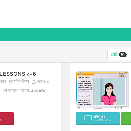
মোট
95
 LESSONS 4-6
ধারন
প্রাথমিক শিক্ষা
লাইক:
2
5
ফাইলের আকার: 4.15 MB
ডাউনলোড
সন
কম্পিউটার ভার্সন