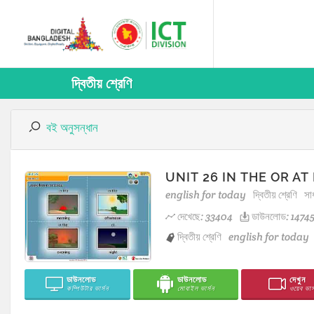
দ্বিতীয় শ্রেণি
বই অনুসন্ধান
UNIT 26 IN THE OR AT
english for today
দ্বিতীয় শ্রেণি
সা
দেখেছে: 33404
ডাউনলোড: 1474
দ্বিতীয় শ্রেণি
english for today
ডাউনলোড
ডাউনলোড
দেখুন
কম্পিউটার ভার্সন
মোবাইল ভার্সন
ওয়েব ভার্