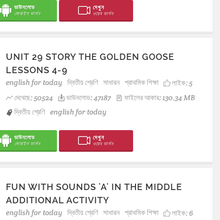
ডাউনলোড
দেখুন
মোবাইল ভার্সন
ওয়েব ভার্সন
UNIT 29 STORY THE GOLDEN GOOSE
LESSONS 4-9
english for today
দ্বিতীয় শ্রেণি
সাধারন
প্রাথমিক শিক্ষা
লাইক:
5
দেখেছে: 50524
ডাউনলোড: 47187
ফাইলের আকার: 130.34 MB
দ্বিতীয় শ্রেণি
english for today
ডাউনলোড
দেখুন
মোবাইল ভার্সন
ওয়েব ভার্সন
FUN WITH SOUNDS 'A' IN THE MIDDLE
ADDITIONAL ACTIVITY
english for today
দ্বিতীয় শ্রেণি
সাধারন
প্রাথমিক শিক্ষা
লাইক:
6