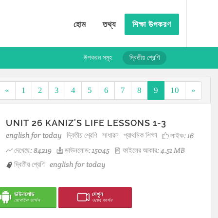
হোম
তথ্য
শিক্ষা উপকরণ
উপকরন সমূহ
দ্বিতীয় শ্রেণি
«
1
2
3
4
5
6
7
8
9
10
»
UNIT 26 KANIZ'S LIFE LESSONS 1-3
english for today
দ্বিতীয় শ্রেণি
সাধারন
প্রাথমিক শিক্ষা
লাইক:
16
দেখেছে: 84219
ডাউনলোড: 15045
ফাইলের আকার: 4.51 MB
দ্বিতীয় শ্রেণি
english for today
ডাউনলোড
দেখুন
মোবাইল ভার্সন
ওয়েব ভার্সন