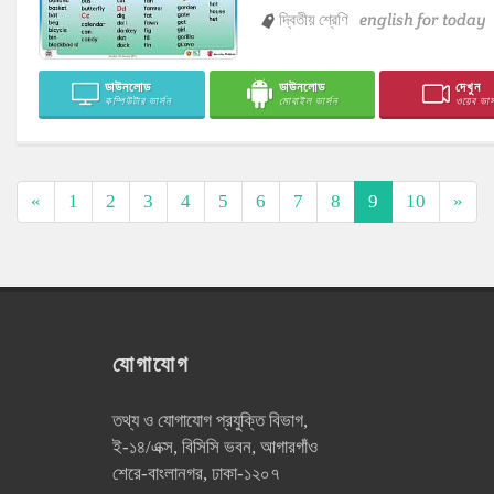
দ্বিতীয় শ্রেণি
english for today
ডাউনলোড
ডাউনলোড
দেখুন
কম্পিউটার ভার্সন
মোবাইল ভার্সন
ওয়েব ভার্
«
1
2
3
4
5
6
7
8
9
10
»
যোগাযোগ
তথ্য ও যোগাযোগ প্রযুক্তি বিভাগ,
ই-১৪/এক্স, বিসিসি ভবন, আগারগাঁও
শেরে-বাংলানগর, ঢাকা-১২০৭