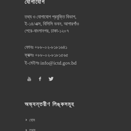
যোগাযোগ
তথ্য ও যোগাযোগ প্রযুক্তি বিভাগ,
ই-১৪/এক্স, বিসিসি ভবন, আগারগাঁও
শেরে-বাংলানগর, ঢাকা-১২০৭
ফোনঃ
+৮৮-০২-৮১৮১৬৪১
ফ্যক্সঃ
+৮৮-০২-৮১৮১৫৬৫
ই-মেইলঃ
info@ictd.gov.bd
অভ্যন্তরীণ লিঙ্কসমূহ
হোম
তথ্য