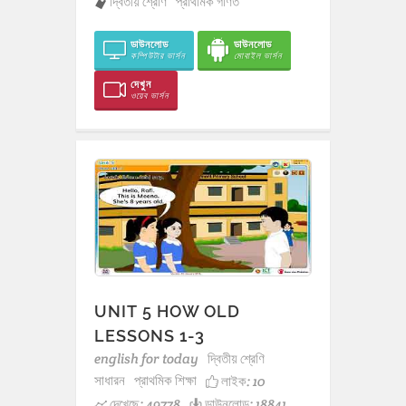
দ্বিতীয় শ্রেণি
প্রাথমিক গণিত
ডাউনলোড
ডাউনলোড
কম্পিউটার ভার্সন
মোবাইল ভার্সন
দেখুন
ওয়েব ভার্সন
UNIT 5 HOW OLD
LESSONS 1-3
english for today
দ্বিতীয় শ্রেণি
সাধারন
প্রাথমিক শিক্ষা
লাইক:
10
দেখেছে: 49778
ডাউনলোড: 18841