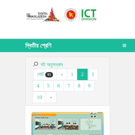
দ্বিতীয় শ্রেণি
বই অনুসন্ধান
মোট
«
1
2
3
95
4
5
6
7
8
9
10
»