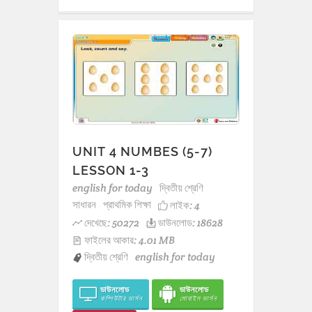
UNIT 4 NUMBES (5-7)
LESSON 1-3
english for today
দ্বিতীয় শ্রেণি
সাধারন
প্রাথমিক শিক্ষা
লাইক:
4
দেখেছে: 50272
ডাউনলোড: 18628
ফাইলের আকার: 4.01 MB
দ্বিতীয় শ্রেণি
english for today
ডাউনলোড
ডাউনলোড
কম্পিউটার ভার্সন
মোবাইল ভার্সন