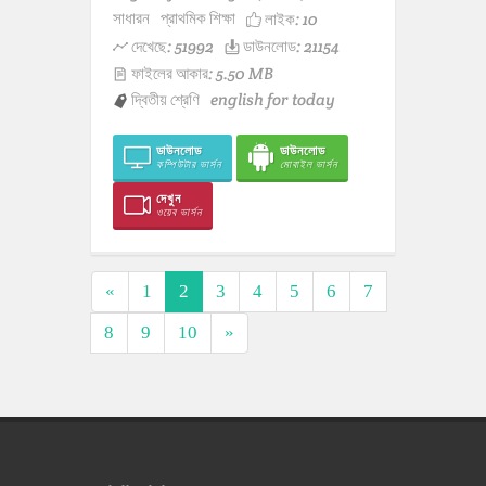
সাধারন
প্রাথমিক শিক্ষা
লাইক:
10
দেখেছে: 51992
ডাউনলোড: 21154
ফাইলের আকার: 5.50 MB
দ্বিতীয় শ্রেণি
english for today
ডাউনলোড
ডাউনলোড
কম্পিউটার ভার্সন
মোবাইল ভার্সন
দেখুন
ওয়েব ভার্সন
«
1
2
3
4
5
6
7
8
9
10
»