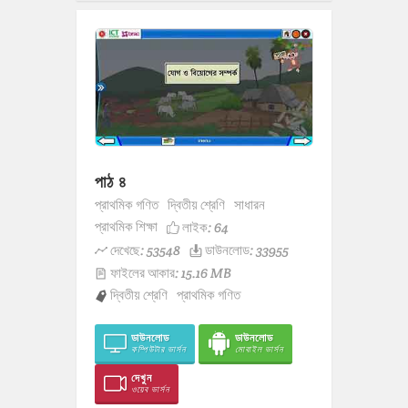
পাঠ ৪
প্রাথমিক গণিত
দ্বিতীয় শ্রেণি
সাধারন
প্রাথমিক শিক্ষা
লাইক:
64
দেখেছে: 53548
ডাউনলোড: 33955
ফাইলের আকার: 15.16 MB
দ্বিতীয় শ্রেণি
প্রাথমিক গণিত
ডাউনলোড
ডাউনলোড
কম্পিউটার ভার্সন
মোবাইল ভার্সন
দেখুন
ওয়েব ভার্সন