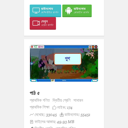
ডাউনলোড
ডাউনলোড
কম্পিউটার ভার্সন
মোবাইল ভার্সন
দেখুন
ওয়েব ভার্সন
পাঠ ৫
প্রাথমিক গণিত
দ্বিতীয় শ্রেণি
সাধারন
প্রাথমিক শিক্ষা
লাইক:
174
দেখেছে: 33045
ডাউনলোড: 55451
ফাইলের আকার: 49.93 MB