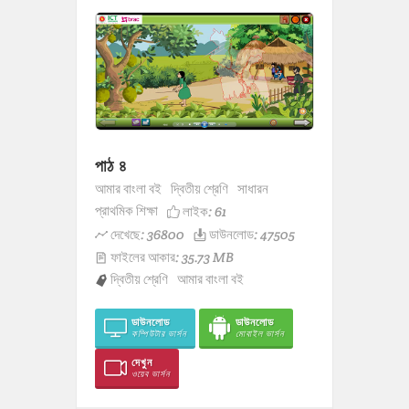
পাঠ ৪
আমার বাংলা বই
দ্বিতীয় শ্রেণি
সাধারন
প্রাথমিক শিক্ষা
লাইক:
61
দেখেছে: 36800
ডাউনলোড: 47505
ফাইলের আকার: 35.73 MB
দ্বিতীয় শ্রেণি
আমার বাংলা বই
ডাউনলোড
ডাউনলোড
কম্পিউটার ভার্সন
মোবাইল ভার্সন
দেখুন
ওয়েব ভার্সন