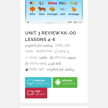
UNIT 3 REVIEW KK-OO
LESSONS 4-6
english for today
দ্বিতীয় শ্রেণি
সাধারন
প্রাথমিক শিক্ষা
লাইক:
3
দেখেছে: 74881
ডাউনলোড: 19945
ফাইলের আকার: 4.98 MB
দ্বিতীয় শ্রেণি
english for today
ডাউনলোড
ডাউনলোড
কম্পিউটার ভার্সন
মোবাইল ভার্সন
দেখুন
ওয়েব ভার্সন