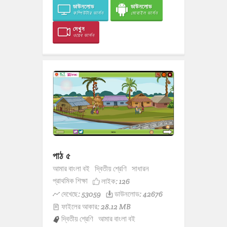
ডাউনলোড
ডাউনলোড
কম্পিউটার ভার্সন
মোবাইল ভার্সন
দেখুন
ওয়েব ভার্সন
পাঠ ৫
আমার বাংলা বই
দ্বিতীয় শ্রেণি
সাধারন
প্রাথমিক শিক্ষা
লাইক:
126
দেখেছে: 53059
ডাউনলোড: 42676
ফাইলের আকার: 28.12 MB
দ্বিতীয় শ্রেণি
আমার বাংলা বই