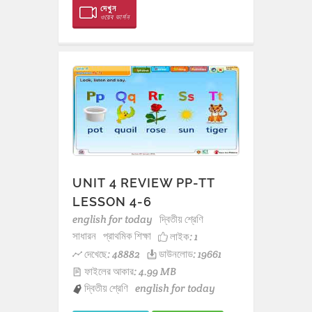
দেখুন
ওয়েব ভার্সন
UNIT 4 REVIEW PP-TT
LESSON 4-6
english for today
দ্বিতীয় শ্রেণি
সাধারন
প্রাথমিক শিক্ষা
লাইক:
1
দেখেছে: 48882
ডাউনলোড: 19661
ফাইলের আকার: 4.99 MB
দ্বিতীয় শ্রেণি
english for today