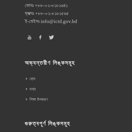
ফোনঃ
+৮৮-০২-৮১৮১৬৪১
ফ্যক্সঃ
+৮৮-০২-৮১৮১৫৬৫
ই-মেইলঃ
info@ictd.gov.bd
অভ্যন্তরীণ লিঙ্কসমূহ
হোম
তথ্য
শিক্ষা উপকরণ
গুরুত্বপূর্ণ লিঙ্কসমূহ