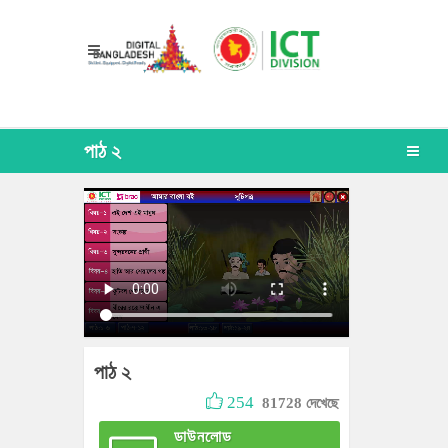
পাঠ ২
পাঠ ২
254
81728 দেখেছে
ডাউনলোড