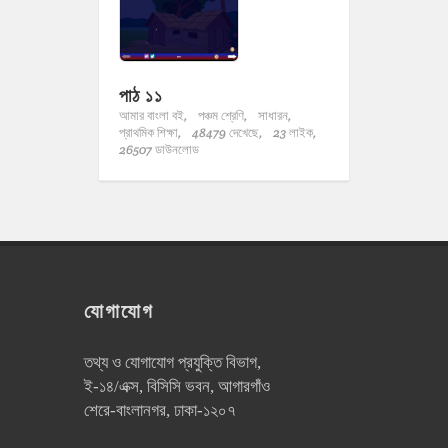
পাঠ ১১
আমার বাংলা বই,
পঞ্চম শ্রেণি,
সাধারন,
প্রাথমিক শিক্ষা,
48479 দেখেছে,
23 লাইক,
26507 ডাউনলোড
যোগাযোগ
তথ্য ও যোগাযোগ প্রযুক্তি বিভাগ,
ই-১৪/এক্স, বিসিসি ভবন, আগারগাঁও
শেরে-বাংলানগর, ঢাকা-১২০৭