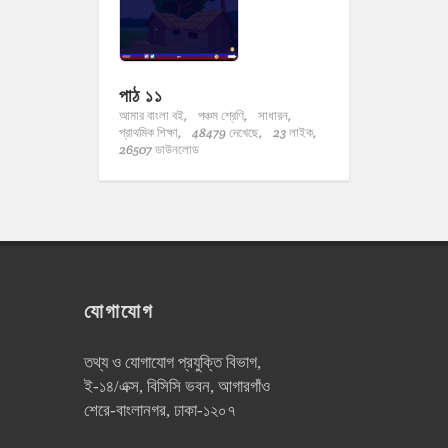
পাঠ ১১
আমার বাংলা বই,
পঞ্চম শ্রেণি,
সাধারন,
প্রাথমিক শিক্ষা,
48479 দেখেছে,
23 লাইক,
26507 ডাউনলোড
যোগাযোগ
তথ্য ও যোগাযোগ প্রযুক্তি বিভাগ,
ই-১৪/এক্স, বিসিসি ভবন, আগারগাঁও
শেরে-বাংলানগর, ঢাকা-১২০৭