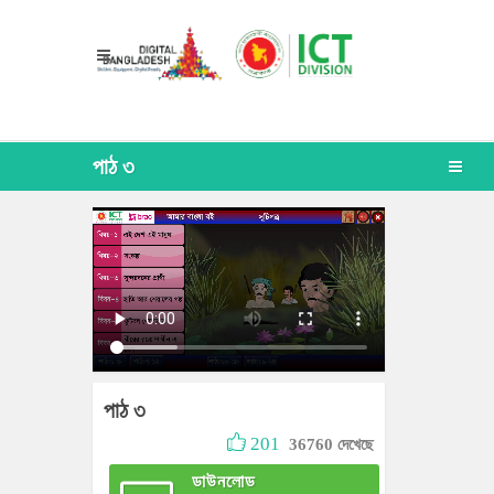
পাঠ ৩
পাঠ ৩
201
36760 দেখেছে
ডাউনলোড